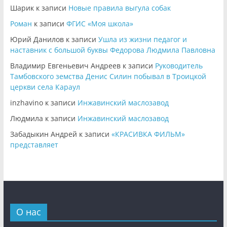
Шарик
к записи
Новые правила выгула собак
Роман
к записи
ФГИС «Моя школа»
Юрий Данилов
к записи
Ушла из жизни педагог и
наставник с большой буквы Федорова Людмила Павловна
Владимир Евгеньевич Андреев
к записи
Руководитель
Тамбовского земства Денис Силин побывал в Троицкой
церкви села Караул
inzhavino
к записи
Инжавинский маслозавод
Людмила
к записи
Инжавинский маслозавод
Забадыкин Андрей
к записи
«КРАСИВКА ФИЛЬМ»
представляет
О нас