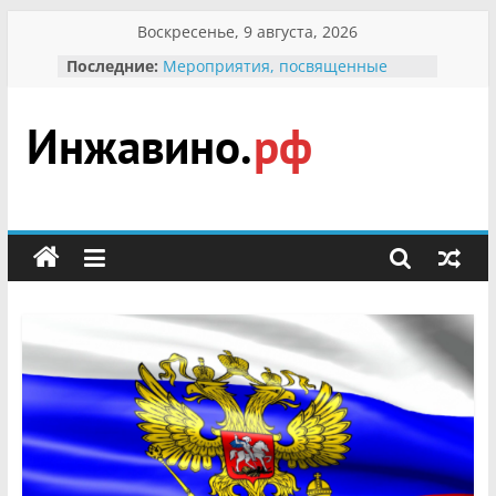
Перейти
Воскресенье, 9 августа, 2026
к
Последние:
Мероприятия, посвященные
содержимому
Международному Дню семьи
Присвоение звания «Почётный
гражданин Инжавинского округа»
участнице Великой
Инжавино.рф
Отечественной, фронтовичке
Александре Николаевне
Кирсановой
сельский
Безопасность в сети Интернет
портал
Ученики приняли участие в
мероприятии «Сохраним
первоцветы!»
В вольере Воронинского
заповедника родились крапчатые
суслики