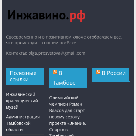
Cвоевременно и в позитивном ключе отображаем все,
что происходит в нашем посёлке.
Контакты: olga.prosvetova@gmail.com
Полезные
В
В России
ссылки
Тамбове
Инжавинский
Олимпийский
краеведческий
чемпион Роман
музей
Власов дал старт
Администрация
новому сезону
Тамбовской
проекта «Знание.
области
Спорт» в
Тамбовской