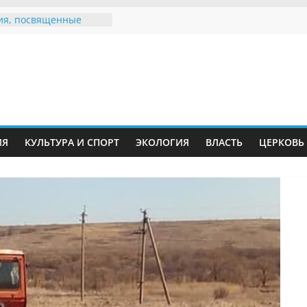
ия, посвященные
дному Дню семьи
 звания «Почётный
Инжавинского округа»
Великой
ной, фронтовичке
 Николаевне
ть в сети Интернет
ИЯ
КУЛЬТУРА И СПОРТ
ЭКОЛОГИЯ
ВЛАСТЬ
ЦЕРКОВЬ
иняли участие в
и «Сохраним
!»
Воронинского
а родились крапчатые