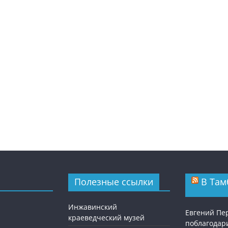
Полезные ссылки
В Там
Инжавинский
Евгений П
краеведческий музей
поблагодар