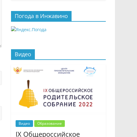
Погода в Инжавино
Видео
Видео
Образование
IX Общероссийское