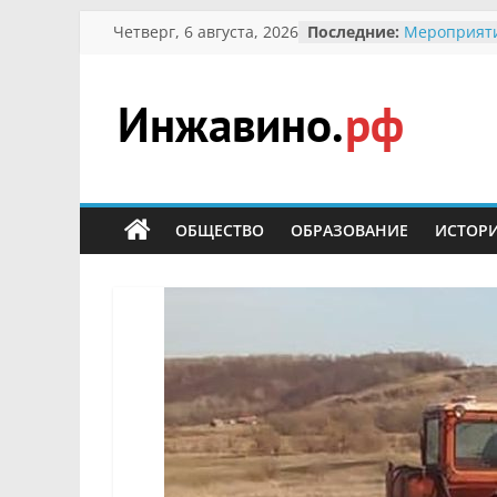
Перейти
Четверг, 6 августа, 2026
Последние:
Мероприят
к
Междунаро
Присвоение
содержимому
гражданин 
участнице 
Инжавино.рф
Отечествен
Александре
Кирсановой
сельский
Безопаснос
портал
ОБЩЕСТВО
ОБРАЗОВАНИЕ
ИСТОР
Ученики пр
мероприяти
первоцветы
В вольере 
заповедник
суслики