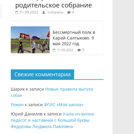
родительское собрание
01.09.2022
inzhavino
0
Бессмертный полк в
Карай-Салтыково. 9
мая 2022 год
0
11.05.2022
Свежие комментарии
Шарик
к записи
Новые правила выгула
собак
Роман
к записи
ФГИС «Моя школа»
Юрий Данилов
к записи
Ушла из жизни
педагог и наставник с большой буквы
Федорова Людмила Павловна