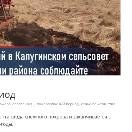
иод
,
,
ожаробезопасность
пожароопасный период
сельское хозяйство
нта схода снежного покрова и заканчивается с
огоды.