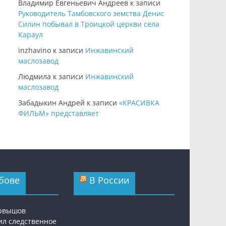
Владимир Евгеньевич Андреев
к записи
Руководитель Тамбовского земства Денис
Силин побывал в Троицкой церкви села
Караул
inzhavino
к записи
Инжавинский
маслозавод
Людмила
к записи
Инжавинский
маслозавод
Забадыкин Андрей
к записи
«КРАСИВКА
ФИЛЬМ» представляет
бове
В России
ервышов
ил следственное