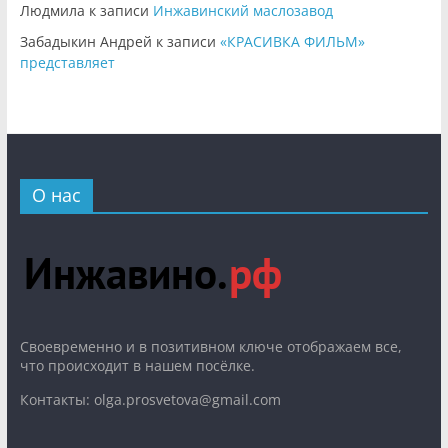
Людмила
к записи
Инжавинский маслозавод
Забадыкин Андрей
к записи
«КРАСИВКА ФИЛЬМ»
представляет
О нас
Cвоевременно и в позитивном ключе отображаем все,
что происходит в нашем посёлке.
Контакты: olga.prosvetova@gmail.com