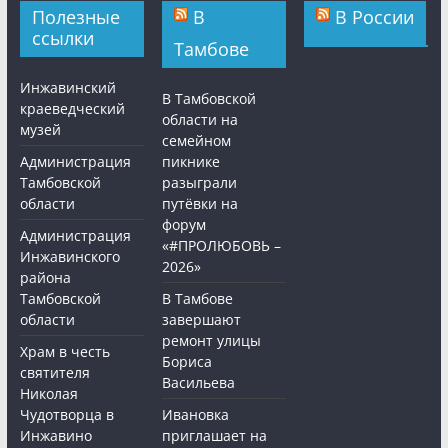
Полезные
В
В России
ссылки
Тамбове
Инжавинский
В Тамбовской
краеведческий
области на
музей
семейном
Администрация
пикнике
Тамбовской
разыграли
области
путёвки на
форум
Администрация
«#ПРОЛЮБОВЬ –
Инжавинского
2026»
района
Тамбовской
В Тамбове
области
завершают
ремонт улицы
Храм в честь
Бориса
святителя
Васильева
Николая
Чудотворца в
Ивановка
Инжавино
приглашает на