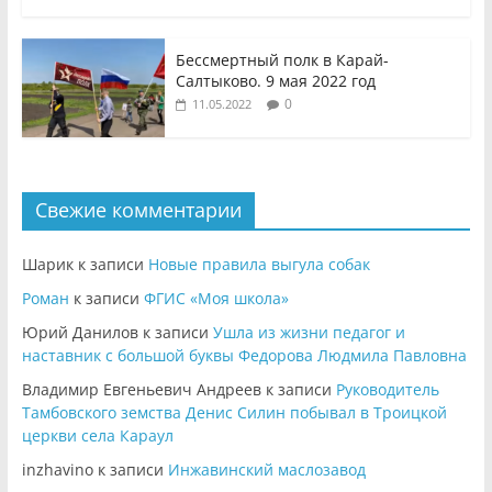
Бессмертный полк в Карай-
Салтыково. 9 мая 2022 год
0
11.05.2022
Свежие комментарии
Шарик
к записи
Новые правила выгула собак
Роман
к записи
ФГИС «Моя школа»
Юрий Данилов
к записи
Ушла из жизни педагог и
наставник с большой буквы Федорова Людмила Павловна
Владимир Евгеньевич Андреев
к записи
Руководитель
Тамбовского земства Денис Силин побывал в Троицкой
церкви села Караул
inzhavino
к записи
Инжавинский маслозавод