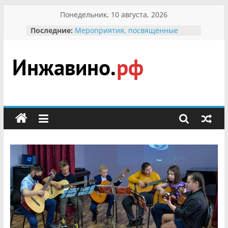
Перейти
Понедельник, 10 августа, 2026
к
Последние:
Мероприятия, посвященные
содержимому
Международному Дню семьи
Присвоение звания «Почётный
гражданин Инжавинского округа»
участнице Великой
Инжавино.рф
Отечественной, фронтовичке
Александре Николаевне
Кирсановой
сельский
Безопасность в сети Интернет
портал
Ученики приняли участие в
мероприятии «Сохраним
первоцветы!»
В вольере Воронинского
заповедника родились крапчатые
суслики