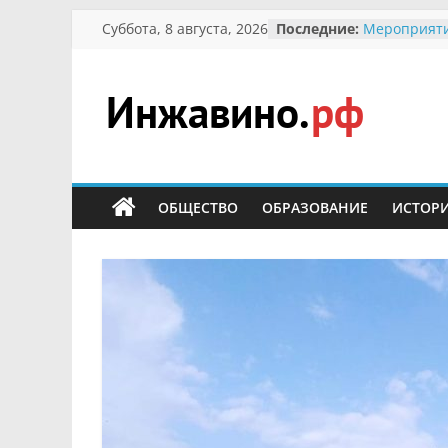
Перейти
Суббота, 8 августа, 2026
Последние:
Мероприяти
к
Международ
Присвоение
содержимому
гражданин 
участнице 
Инжавино.рф
Отечествен
Александре
Кирсановой
сельский
Безопасност
портал
ОБЩЕСТВО
ОБРАЗОВАНИЕ
ИСТОР
Ученики пр
мероприяти
первоцветы
В вольере 
заповедник
суслики