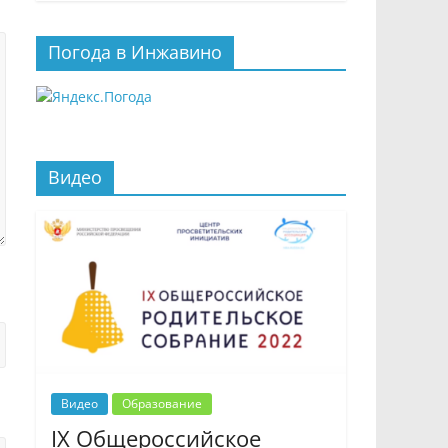
Погода в Инжавино
Видео
Видео
Образование
IX Общероссийское