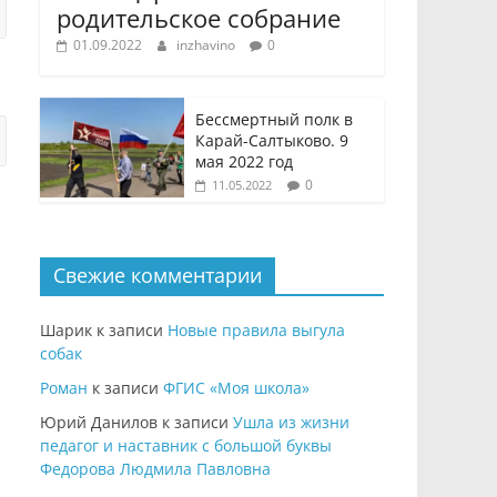
родительское собрание
01.09.2022
inzhavino
0
Бессмертный полк в
Карай-Салтыково. 9
мая 2022 год
0
11.05.2022
Свежие комментарии
Шарик
к записи
Новые правила выгула
собак
Роман
к записи
ФГИС «Моя школа»
Юрий Данилов
к записи
Ушла из жизни
педагог и наставник с большой буквы
Федорова Людмила Павловна