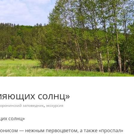
сияющих солнц»
,
оронинский заповедник
экскурсия
щих солнц»
 Адонисом — нежным первоцветом, а также «проспал»