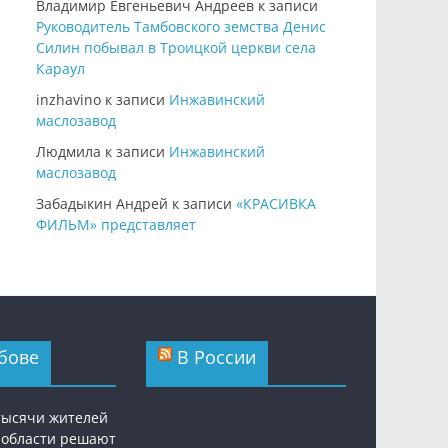
Владимир Евгеньевич Андреев
к записи
Руководитель Тамбовского земства Денис
Силин побывал в Троицкой церкви села
Караул
inzhavino
к записи
Инжавинский
маслозавод
Людмила
к записи
Инжавинский
маслозавод
Забадыкин Андрей
к записи
«КРАСИВКА
ФИЛЬМ» представляет
бове
В России
 тысячи жителей
 области решают