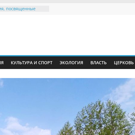
я, посвященные
ному Дню семьи
 звания «Почётный
Инжавинского округа»
Великой
ной, фронтовичке
 Николаевне
ь в сети Интернет
ИЯ
КУЛЬТУРА И СПОРТ
ЭКОЛОГИЯ
ВЛАСТЬ
ЦЕРКОВЬ
иняли участие в
и «Сохраним
!»
Воронинского
а родились крапчатые