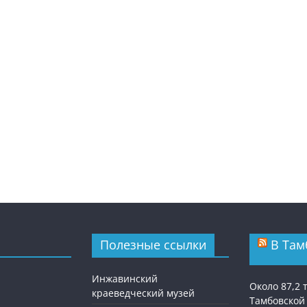
Полезные ссылки
В Там
Инжавинский
Около 87,2
краеведческий музей
Тамбовской