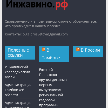
Cвоевременно и в позитивном ключе отображаем все,
что происходит в нашем посёлке.
Контакты: olga.prosvetova@gmail.com
Полезные
В
В России
ссылки
Тамбове
Инжавинский
Евгений
краеведческий
Первышов
музей
вручил дипломы
Администрация
первым
Тамбовской
выпускникам
области
региональной
кадровой
Администрация
программы
Инжавинского