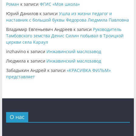
Роман
к записи
ФГИС «Моя школа»
Юрий Данилов
к записи
Ушла из жизни педагог и
наставник с большой буквы Федорова Людмила Павловна
Владимир Евгеньевич Андреев
к записи
Руководитель
Тамбовского земства Денис Силин побывал в Троицкой
церкви села Караул
inzhavino
к записи
Инжавинский маслозавод
Людмила
к записи
Инжавинский маслозавод
Забадыкин Андрей
к записи
«КРАСИВКА ФИЛЬМ»
представляет
О нас