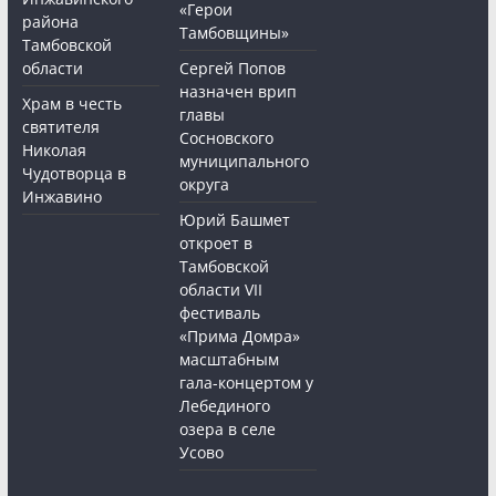
«Герои
района
Тамбовщины»
Тамбовской
области
Сергей Попов
назначен врип
Храм в честь
главы
святителя
Сосновского
Николая
муниципального
Чудотворца в
округа
Инжавино
Юрий Башмет
откроет в
Тамбовской
области VII
фестиваль
«Прима Домра»
масштабным
гала-концертом у
Лебединого
озера в селе
Усово