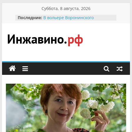
Перейти
Суббота, 8 августа, 2026
к
Последние:
В вольере Воронинского
содержимому
заповедника родились крапчатые
суслики
Мероприятия, посвященные
Международному Дню семьи
Инжавино.рф
Присвоение звания «Почётный
гражданин Инжавинского округа»
участнице Великой
сельский
Отечественной, фронтовичке
портал
Александре Николаевне
Кирсановой
Безопасность в сети Интернет
Ученики приняли участие в
мероприятии «Сохраним
первоцветы!»