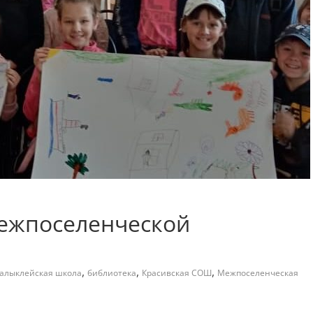
межпоселенческой
,
,
,
алыклейская школа
библиотека
Красивская СОШ
Межпоселенческая