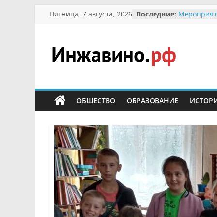
Перейти
Пятница, 7 августа, 2026
Последние:
Мероприят
к
Междунаро
Присвоени
содержимому
гражданин 
участнице 
Инжавино.рф
Отечествен
Александре
Кирсаново
сельский
Безопаснос
портал
ОБЩЕСТВО
ОБРАЗОВАНИЕ
ИСТОР
Ученики пр
мероприят
первоцветы
В вольере 
заповедник
суслики