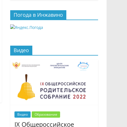
Погода в Инжавино
Видео
Видео
Образование
IX Общероссийское