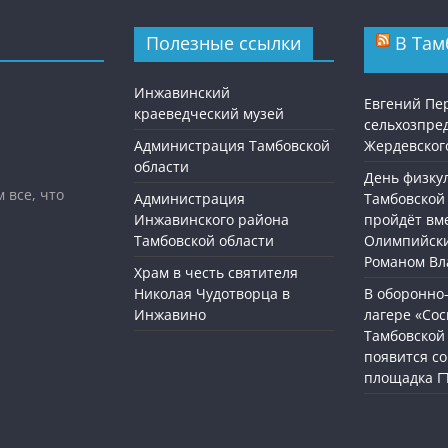
Полезные ссылки
В Там
Инжавинский
Евгений Пе
краеведческий музей
сельхозпре
Администрация Тамбовской
Жердевског
области
День физку
 все, что
Администрация
Тамбовской
Инжавинского района
пройдёт вме
Тамбовской области
Олимпийск
Романом Вл
Храм в честь святителя
Николая Чудотворца в
В оборонно
Инжавино
лагере «Со
Тамбовской
появится с
площадка Г