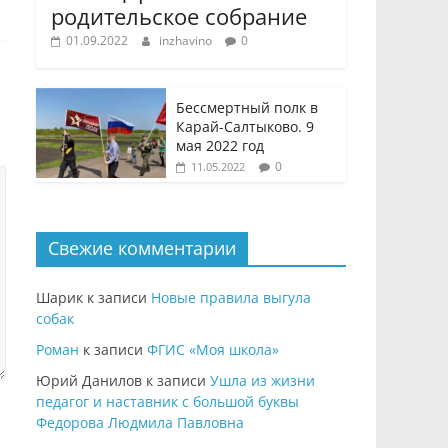
родительское собрание
01.09.2022
inzhavino
0
Бессмертный полк в
Карай-Салтыково. 9
мая 2022 год
0
11.05.2022
Свежие комментарии
Шарик
к записи
Новые правила выгула
собак
Роман
к записи
ФГИС «Моя школа»
Юрий Данилов
к записи
Ушла из жизни
педагог и наставник с большой буквы
Федорова Людмила Павловна