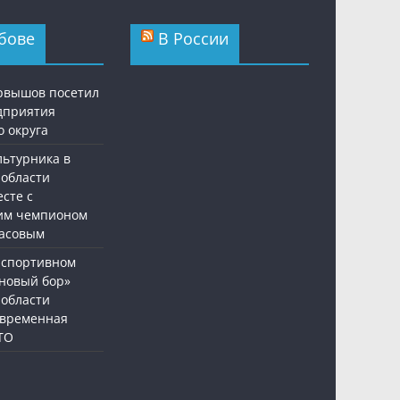
бове
В России
рвышов посетил
дприятия
о округа
льтурника в
 области
сте с
им чемпионом
асовым
-спортивном
сновый бор»
 области
овременная
ТО