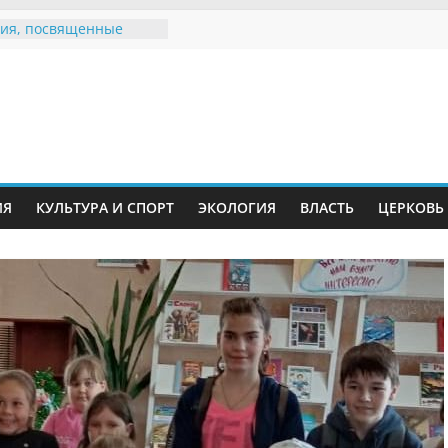
ия, посвященные
дному Дню семьи
е звания «Почётный
Инжавинского округа»
Великой
ной, фронтовичке
 Николаевне
й
ть в сети Интернет
ИЯ
КУЛЬТУРА И СПОРТ
ЭКОЛОГИЯ
ВЛАСТЬ
ЦЕРКОВЬ
иняли участие в
ии «Сохраним
!»
Воронинского
а родились крапчатые