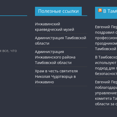
Полезные ссылки
В Там
Инжавинский
Евгений П
краеведческий музей
поздравил 
Администрация Тамбовской
профессио
области
праздником
Тамбовской
 все, что
Администрация
Инжавинского района
В Тамбовск
Тамбовской области
используют
подход для
Храм в честь святителя
безопасност
Николая Чудотворца в
Инжавино
Евгений П
поблагодар
управление
комитета Т
области за