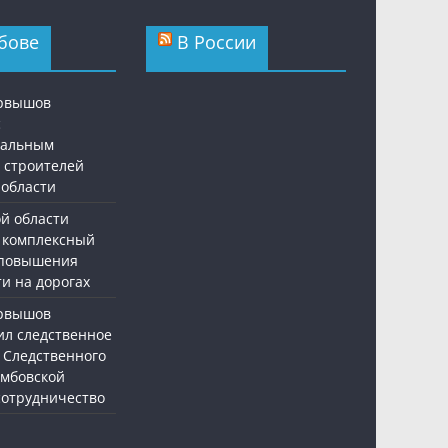
бове
В России
ервышов
с
нальным
 строителей
 области
ой области
 комплексный
 повышения
и на дорогах
ервышов
ил следственное
 Следственного
амбовской
 сотрудничество