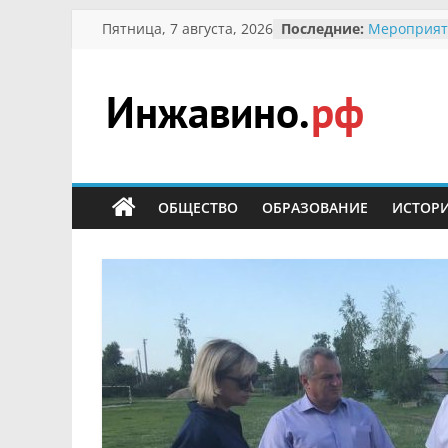
Перейти
Пятница, 7 августа, 2026
Последние:
Мероприят
к
Междунаро
Присвоени
содержимому
гражданин 
участнице 
Инжавино.рф
Отечествен
Александре
Кирсаново
сельский
Безопаснос
портал
ОБЩЕСТВО
ОБРАЗОВАНИЕ
ИСТОР
Ученики пр
мероприят
первоцветы
В вольере 
заповедник
суслики