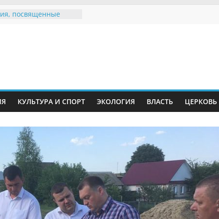
ия, посвященные
дному Дню семьи
е звания «Почётный
Инжавинского округа»
Великой
ной, фронтовичке
 Николаевне
й
ть в сети Интернет
ИЯ
КУЛЬТУРА И СПОРТ
ЭКОЛОГИЯ
ВЛАСТЬ
ЦЕРКОВЬ
иняли участие в
ии «Сохраним
!»
Воронинского
а родились крапчатые