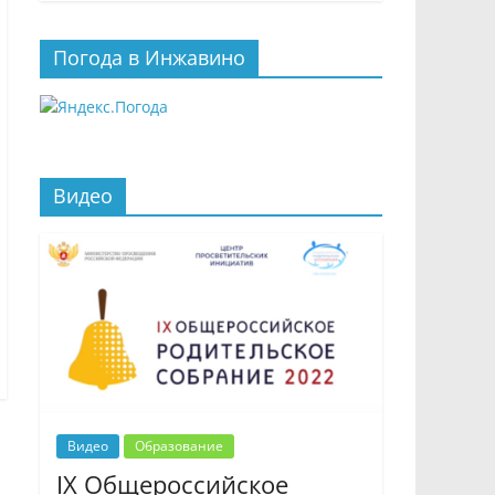
Погода в Инжавино
Видео
Видео
Образование
IX Общероссийское