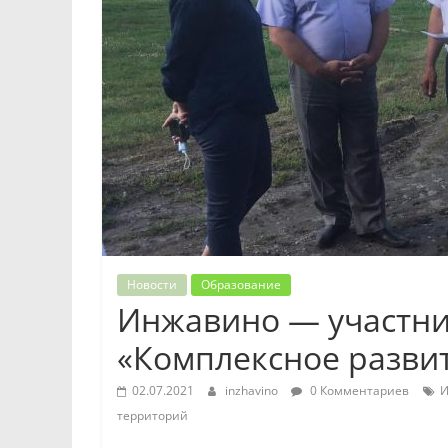
Новости
Образование
Инжавино — участн
«Комплексное разви
02.07.2021
inzhavino
0 Комментариев
И
территорий