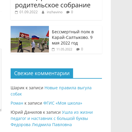
родительское собрание
01.09.2022
inzhavino
0
Бессмертный полк в
Карай-Салтыково. 9
мая 2022 год
0
11.05.2022
Свежие комментарии
Шарик
к записи
Новые правила выгула
собак
Роман
к записи
ФГИС «Моя школа»
Юрий Данилов
к записи
Ушла из жизни
педагог и наставник с большой буквы
Федорова Людмила Павловна