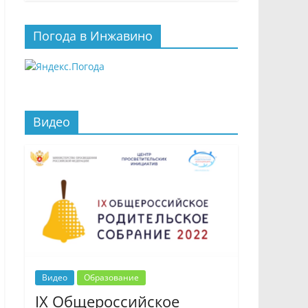
Погода в Инжавино
Видео
Видео
Образование
IX Общероссийское