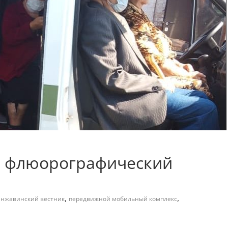
й флюорографический
,
,
нжавинский вестник
передвижной мобильный комплекс