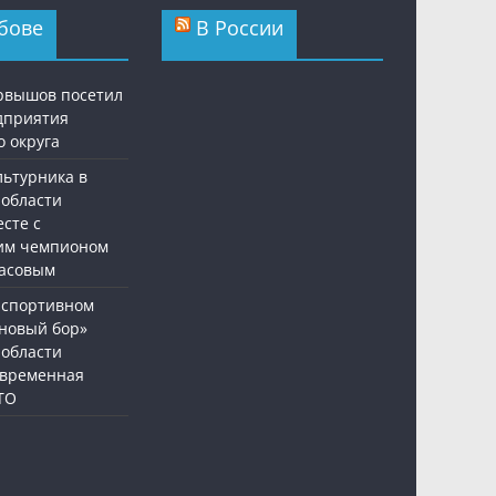
бове
В России
рвышов посетил
дприятия
о округа
льтурника в
 области
сте с
им чемпионом
асовым
-спортивном
сновый бор»
 области
овременная
ТО