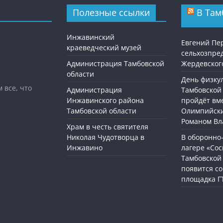
Полезные ссылки
В Там
Инжавинский
Евгений Пе
краеведческий музей
сельхозпре
Администрация Тамбовской
Жердевског
области
День физку
 все, что
Администрация
Тамбовской
Инжавинского района
пройдёт вме
Тамбовской области
Олимпийск
Романом Вл
Храм в честь святителя
Николая Чудотворца в
В оборонно
Инжавино
лагере «Со
Тамбовской
появится с
площадка Г