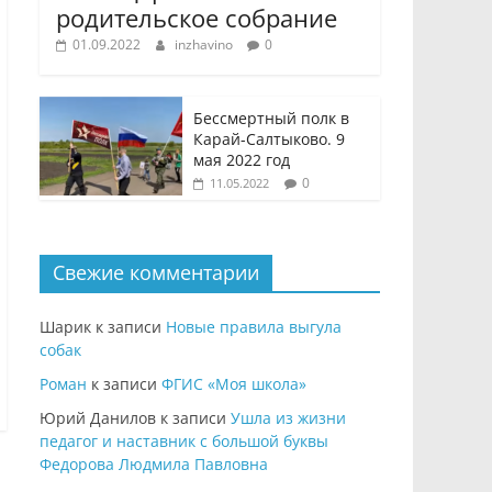
родительское собрание
01.09.2022
inzhavino
0
Бессмертный полк в
Карай-Салтыково. 9
мая 2022 год
0
11.05.2022
Свежие комментарии
Шарик
к записи
Новые правила выгула
собак
Роман
к записи
ФГИС «Моя школа»
Юрий Данилов
к записи
Ушла из жизни
педагог и наставник с большой буквы
Федорова Людмила Павловна