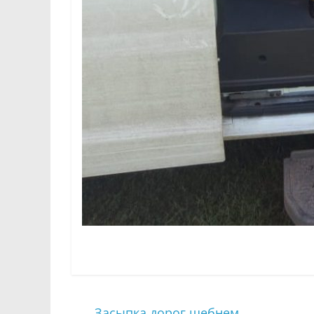
←
Засыпка дорог щебнем