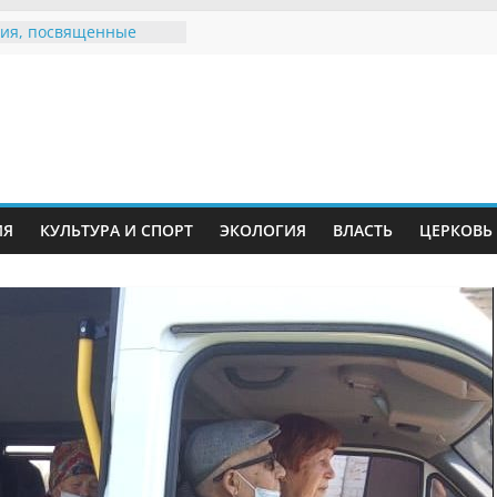
ия, посвященные
дному Дню семьи
е звания «Почётный
Инжавинского округа»
Великой
ной, фронтовичке
 Николаевне
й
ть в сети Интернет
ИЯ
КУЛЬТУРА И СПОРТ
ЭКОЛОГИЯ
ВЛАСТЬ
ЦЕРКОВЬ
иняли участие в
ии «Сохраним
!»
Воронинского
а родились крапчатые