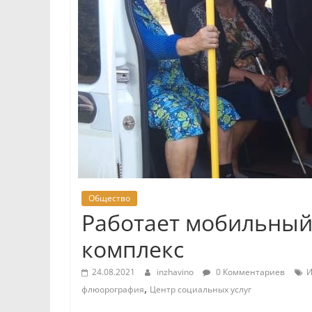
Общество
Работает мобильны
комплекс
24.08.2021
inzhavino
0 Комментариев
И
,
флюорография
Центр социальных услуг