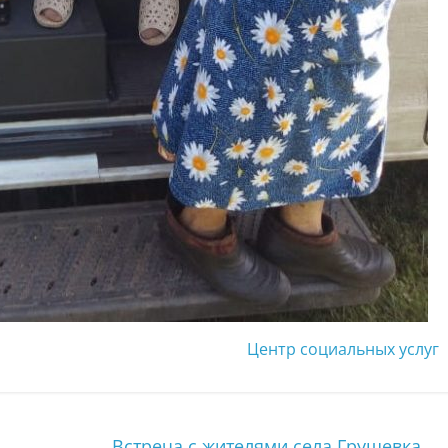
Центр социальных услуг
Встреча с жителями села Грушевка
→