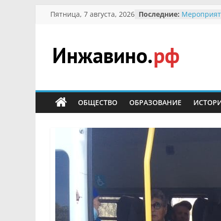
Перейти
Пятница, 7 августа, 2026
Последние:
Мероприят
к
Междунаро
Присвоени
содержимому
гражданин 
участнице 
Инжавино.рф
Отечествен
Александре
Кирсаново
сельский
Безопаснос
портал
ОБЩЕСТВО
ОБРАЗОВАНИЕ
ИСТОР
Ученики пр
мероприят
первоцветы
В вольере 
заповедник
суслики