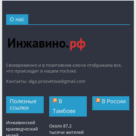
О нас
Cвоевременно и в позитивном ключе отображаем все,
что происходит в нашем посёлке.
Контакты: olga.prosvetova@gmail.com
Полезные
В
В России
ссылки
Тамбове
Инжавинский
Около 87,2
краеведческий
тысячи жителей
музей