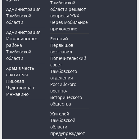
Тамбовской
Администрация
области решают
Тамбовской
вопросы ЖКХ
области
через мобильное
приложение
Администрация
Инжавинского
Евгений
района
Первышов
Тамбовской
возглавил
области
Попечительский
совет
Храм в честь
Тамбовского
святителя
отделения
Николая
Российского
Чудотворца в
военно-
Инжавино
исторического
общества
Жителей
Тамбовской
области
предупреждают