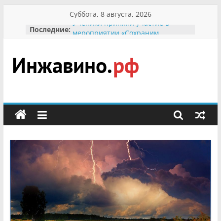
Перейти
Суббота, 8 августа, 2026
к
Ученики приняли участие в
Последние:
содержимому
мероприятии «Сохраним
первоцветы!»
В вольере Воронинского
заповедника родились крапчатые
Инжавино.рф
суслики
Мероприятия, посвященные
Международному Дню семьи
сельский
Присвоение звания «Почётный
портал
гражданин Инжавинского округа»
участнице Великой
Отечественной, фронтовичке
Александре Николаевне
Кирсановой
Безопасность в сети Интернет