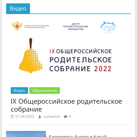
Видео
Видео
Образование
IX Общероссийское родительское
собрание
01.09.2022
inzhavino
0
Бессмертный полк в Карай-