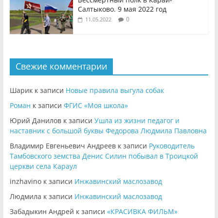
Салтыково. 9 мая 2022 год
0
11.05.2022
Свежие комментарии
Шарик
к записи
Новые правила выгула собак
Роман
к записи
ФГИС «Моя школа»
Юрий Данилов
к записи
Ушла из жизни педагог и
наставник с большой буквы Федорова Людмила Павловна
Владимир Евгеньевич Андреев
к записи
Руководитель
Тамбовского земства Денис Силин побывал в Троицкой
церкви села Караул
inzhavino
к записи
Инжавинский маслозавод
Людмила
к записи
Инжавинский маслозавод
Забадыкин Андрей
к записи
«КРАСИВКА ФИЛЬМ»