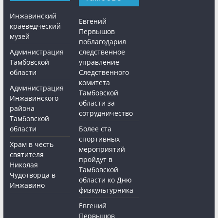
Инжавинский
Евгений
краеведческий
Первышов
музей
поблагодарил
Администрация
следственное
Тамбовской
управление
области
Следственного
комитета
Администрация
Тамбовской
Инжавинского
области за
района
сотрудничество
Тамбовской
области
Более ста
спортивных
Храм в честь
мероприятий
святителя
пройдут в
Николая
Тамбовской
Чудотворца в
области ко Дню
Инжавино
физкультурника
Евгений
Первышов