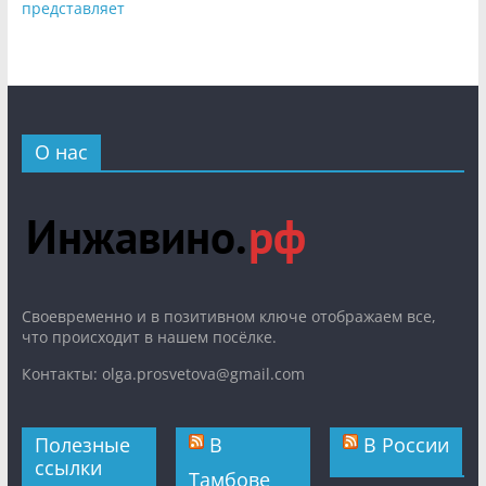
представляет
О нас
Cвоевременно и в позитивном ключе отображаем все,
что происходит в нашем посёлке.
Контакты: olga.prosvetova@gmail.com
Полезные
В
В России
ссылки
Тамбове