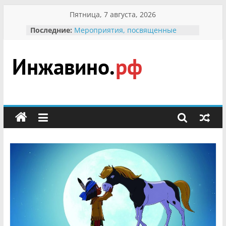
Перейти
Пятница, 7 августа, 2026
к
Последние:
Мероприятия, посвященные
содержимому
Международному Дню семьи
Присвоение звания «Почётный
гражданин Инжавинского округа»
участнице Великой
Инжавино.рф
Отечественной, фронтовичке
Александре Николаевне
Кирсановой
сельский
Безопасность в сети Интернет
портал
Ученики приняли участие в
мероприятии «Сохраним
первоцветы!»
В вольере Воронинского
заповедника родились крапчатые
суслики