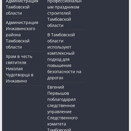
Администрация
профессиональн
Тамбовской
ым праздником
области
строителей
Тамбовской
Администрация
области
Инжавинского
района
В Тамбовской
Тамбовской
области
области
используют
комплексный
Храм в честь
подход для
святителя
повышения
Николая
безопасности на
Чудотворца в
дорогах
Инжавино
Евгений
Первышов
поблагодарил
следственное
управление
Следственного
комитета
Тамбовской