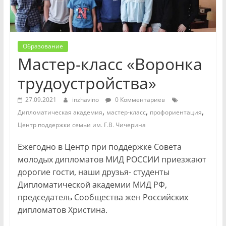
Образование
Мастер-класс «Воронка
трудоустройства»
27.09.2021
inzhavino
0 Комментариев
,
,
,
Дипломатическая академия
мастер-класс
профориентация
Центр поддержки семьи им. Г.В. Чичерина
Ежегодно в Центр при поддержке Совета
молодых дипломатов МИД РОССИИ приезжают
дорогие гости, наши друзья- студенты
Дипломатической академии МИД РФ,
председатель Сообщества жен Российских
дипломатов Христина.