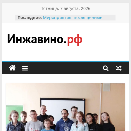
Перейти
Пятница, 7 августа, 2026
к
В вольере Воронинского
Последние:
заповедника родились крапчатые
содержимому
суслики
Мероприятия, посвященные
Международному Дню семьи
Инжавино.рф
Присвоение звания «Почётный
гражданин Инжавинского округа»
участнице Великой
сельский
Отечественной, фронтовичке
Александре Николаевне
портал
Кирсановой
Безопасность в сети Интернет
Ученики приняли участие в
мероприятии «Сохраним
первоцветы!»