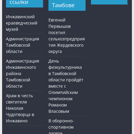
ссылки
Тамбове
Инжавинский
Евгений
краеведческий
Первышов
музей
посетил
Администрация
сельхозпредприя
Тамбовской
тия Жердевского
области
округа
Администрация
День
Инжавинского
физкультурника
района
в Тамбовской
Тамбовской
области пройдёт
области
вместе с
Олимпийским
Храм в честь
чемпионом
святителя
Романом
Николая
Власовым
Чудотворца в
Инжавино
В оборонно-
спортивном
лагере