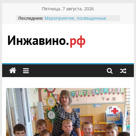
Перейти
Пятница, 7 августа, 2026
к
Последние:
Мероприятия, посвященные
содержимому
Международному Дню семьи
Присвоение звания «Почётный
гражданин Инжавинского округа»
участнице Великой
Инжавино.рф
Отечественной, фронтовичке
Александре Николаевне
Кирсановой
сельский
Безопасность в сети Интернет
портал
Ученики приняли участие в
мероприятии «Сохраним
первоцветы!»
В вольере Воронинского
заповедника родились крапчатые
суслики