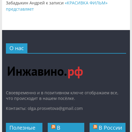
Забадыкин Андрей
к записи
«КРАСИВКА ФИЛЬМ»
представляет
О нас
Cвоевременно и в позитивном ключе отображаем все,
что происходит в нашем посёлке.
Контакты: olga.prosvetova@gmail.com
Полезные
В
В России