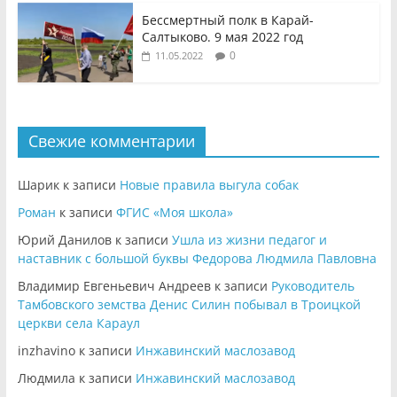
Бессмертный полк в Карай-
Салтыково. 9 мая 2022 год
0
11.05.2022
Свежие комментарии
Шарик
к записи
Новые правила выгула собак
Роман
к записи
ФГИС «Моя школа»
Юрий Данилов
к записи
Ушла из жизни педагог и
наставник с большой буквы Федорова Людмила Павловна
Владимир Евгеньевич Андреев
к записи
Руководитель
Тамбовского земства Денис Силин побывал в Троицкой
церкви села Караул
inzhavino
к записи
Инжавинский маслозавод
Людмила
к записи
Инжавинский маслозавод