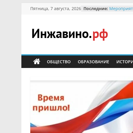
Перейти
Пятница, 7 августа, 2026
Последние:
Мероприят
к
Междунаро
Присвоени
содержимому
гражданин 
участнице 
Инжавино.рф
Отечествен
Александре
Кирсаново
сельский
Безопаснос
портал
ОБЩЕСТВО
ОБРАЗОВАНИЕ
ИСТОР
Ученики пр
мероприят
первоцветы
В вольере 
заповедник
суслики