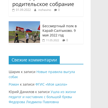
родительское собрание
01.09.2022
inzhavino
0
Бессмертный полк в
Карай-Салтыково. 9
мая 2022 год
0
11.05.2022
Свежие комментарии
Шарик
к записи
Новые правила выгула
собак
Роман
к записи
ФГИС «Моя школа»
Юрий Данилов
к записи
Ушла из жизни
педагог и наставник с большой буквы
Федорова Людмила Павловна