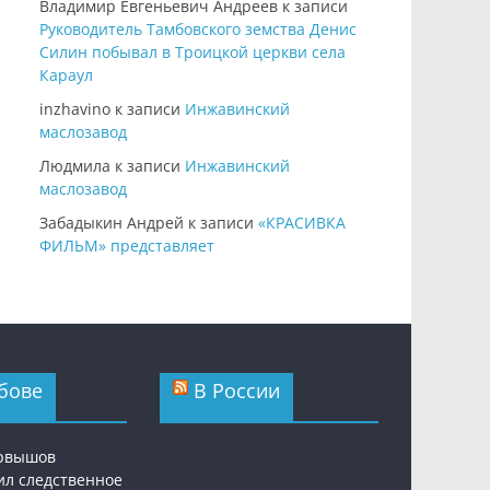
Владимир Евгеньевич Андреев
к записи
Руководитель Тамбовского земства Денис
Силин побывал в Троицкой церкви села
Караул
inzhavino
к записи
Инжавинский
маслозавод
Людмила
к записи
Инжавинский
маслозавод
Забадыкин Андрей
к записи
«КРАСИВКА
ФИЛЬМ» представляет
бове
В России
ервышов
ил следственное