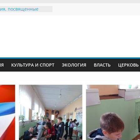
ия, посвященные
дному Дню семьи
е звания «Почётный
Инжавинского округа»
Великой
ной, фронтовичке
 Николаевне
й
ть в сети Интернет
ИЯ
КУЛЬТУРА И СПОРТ
ЭКОЛОГИЯ
ВЛАСТЬ
ЦЕРКОВЬ
иняли участие в
ии «Сохраним
!»
Воронинского
а родились крапчатые