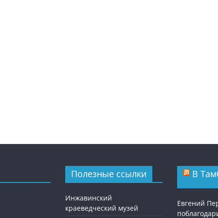
Полезные ссылки
В Там
Инжавинский
Евгений П
краеведческий музей
поблагодар