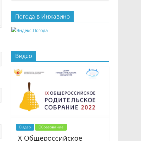
Погода в Инжавино
Видео
Видео
Образование
IX Общероссийское