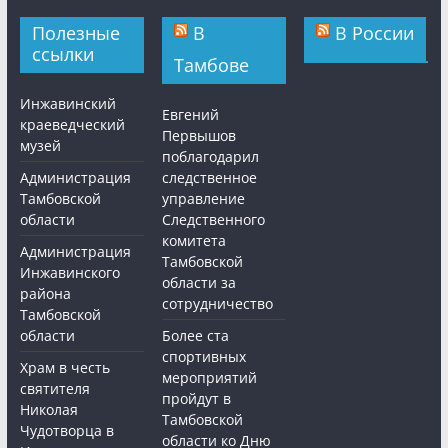
Полезные
В
В России
ссылки
Тамбове
Инжавинский
Евгений
краеведческий
Первышов
музей
поблагодарил
Администрация
следственное
Тамбовской
управление
области
Следственного
комитета
Администрация
Тамбовской
Инжавинского
области за
района
сотрудничество
Тамбовской
области
Более ста
спортивных
Храм в честь
мероприятий
святителя
пройдут в
Николая
Тамбовской
Чудотворца в
области ко Дню