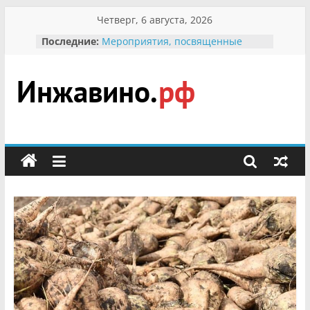
Перейти
Четверг, 6 августа, 2026
к
Последние:
Мероприятия, посвященные
содержимому
Международному Дню семьи
Присвоение звания «Почётный
гражданин Инжавинского округа»
участнице Великой
Инжавино.рф
Отечественной, фронтовичке
Александре Николаевне
Кирсановой
сельский
Безопасность в сети Интернет
портал
Ученики приняли участие в
мероприятии «Сохраним
первоцветы!»
В вольере Воронинского
заповедника родились крапчатые
суслики