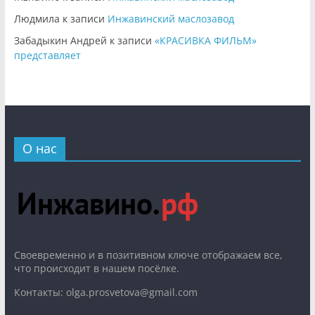
Людмила
к записи
Инжавинский маслозавод
Забадыкин Андрей
к записи
«КРАСИВКА ФИЛЬМ»
представляет
О нас
Cвоевременно и в позитивном ключе отображаем все,
что происходит в нашем посёлке.
Контакты: olga.prosvetova@gmail.com