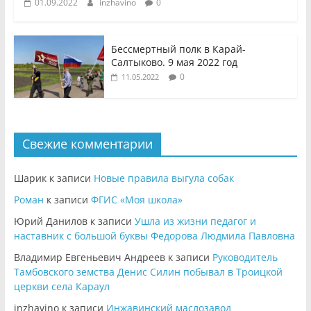
01.09.2022
inzhavino
0
Бессмертный полк в Карай-
Салтыково. 9 мая 2022 год
0
11.05.2022
Свежие комментарии
Шарик
к записи
Новые правила выгула собак
Роман
к записи
ФГИС «Моя школа»
Юрий Данилов
к записи
Ушла из жизни педагог и
наставник с большой буквы Федорова Людмила Павловна
Владимир Евгеньевич Андреев
к записи
Руководитель
Тамбовского земства Денис Силин побывал в Троицкой
церкви села Караул
inzhavino
к записи
Инжавинский маслозавод