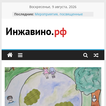
Перейти
Воскресенье, 9 августа, 2026
к
Последние:
Мероприятия, посвященные
содержимому
Международному Дню семьи
Присвоение звания «Почётный
гражданин Инжавинского округа»
участнице Великой
Инжавино.рф
Отечественной, фронтовичке
Александре Николаевне
Кирсановой
сельский
Безопасность в сети Интернет
портал
Ученики приняли участие в
мероприятии «Сохраним
первоцветы!»
В вольере Воронинского
заповедника родились крапчатые
суслики