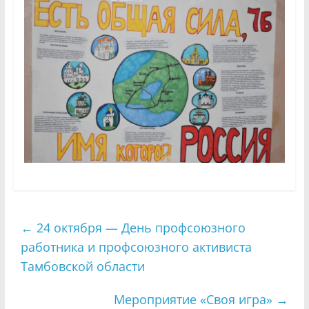
←
24 октября — День профсоюзного
работника и профсоюзного активиста
Тамбовской области
Мероприятие «Своя игра»
→