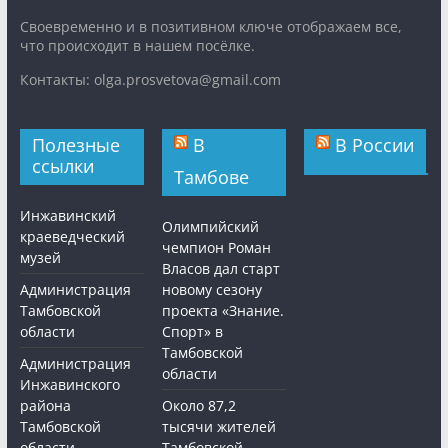
Cвоевременно и в позитивном ключе отображаем все,
что происходит в нашем посёлке.
Контакты: olga.prosvetova@gmail.com
Полезные
В
В России
ссылки
Тамбове
Инжавинский
Олимпийский
краеведческий
чемпион Роман
музей
Власов дал старт
Администрация
новому сезону
Тамбовской
проекта «Знание.
области
Спорт» в
Тамбовской
Администрация
области
Инжавинского
района
Около 87,2
Тамбовской
тысячи жителей
области
Тамбовской