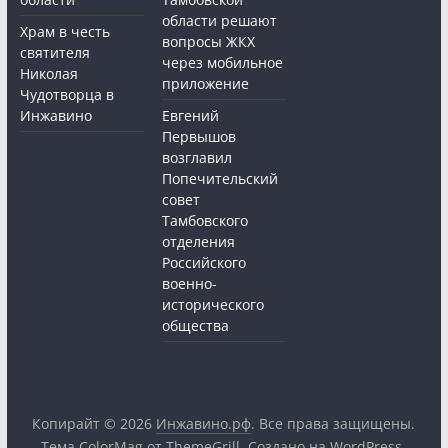
области решают
Храм в честь
вопросы ЖКХ
святителя
через мобильное
Николая
приложение
Чудотворца в
Инжавино
Евгений
Первышов
возглавил
Попечительский
совет
Тамбовского
отделения
Российского
военно-
исторического
общества
Копирайт © 2026
Инжавино.рф
. Все права защищены.
Тема
ColorMag
от ThemeGrill. Создано на
WordPress
.