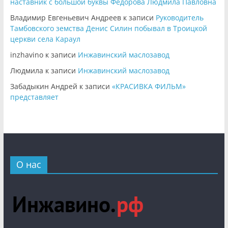
наставник с большой буквы Федорова Людмила Павловна
Владимир Евгеньевич Андреев
к записи
Руководитель
Тамбовского земства Денис Силин побывал в Троицкой
церкви села Караул
inzhavino
к записи
Инжавинский маслозавод
Людмила
к записи
Инжавинский маслозавод
Забадыкин Андрей
к записи
«КРАСИВКА ФИЛЬМ»
представляет
О нас