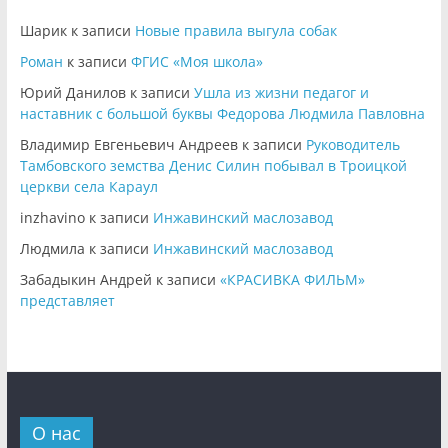
Шарик
к записи
Новые правила выгула собак
Роман
к записи
ФГИС «Моя школа»
Юрий Данилов
к записи
Ушла из жизни педагог и
наставник с большой буквы Федорова Людмила Павловна
Владимир Евгеньевич Андреев
к записи
Руководитель
Тамбовского земства Денис Силин побывал в Троицкой
церкви села Караул
inzhavino
к записи
Инжавинский маслозавод
Людмила
к записи
Инжавинский маслозавод
Забадыкин Андрей
к записи
«КРАСИВКА ФИЛЬМ»
представляет
О нас