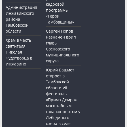
кадровой
Администрация
программы
Инжавинского
«Герои
района
Тамбовщины»
Тамбовской
области
Сергей Попов
назначен врип
Храм в честь
главы
святителя
Сосновского
Николая
муниципального
Чудотворца в
округа
Инжавино
Юрий Башмет
откроет в
Тамбовской
области VII
фестиваль
«Прима Домра»
масштабным
гала-концертом у
Лебединого
озера в селе