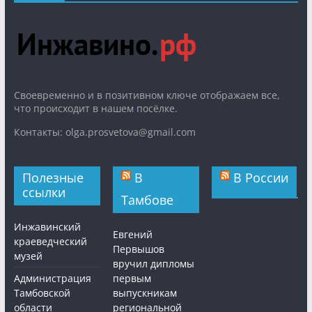
Cвоевременно и в позитивном ключе отображаем все,
что происходит в нашем посёлке.
Контакты: olga.prosvetova@gmail.com
Полезные
В
В России
ссылки
Тамбове
Инжавинский
Евгений
краеведческий
Первышов
музей
вручил дипломы
Администрация
первым
Тамбовской
выпускникам
области
региональной