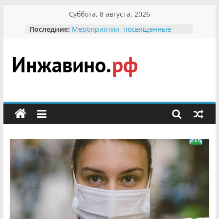
Перейти
Суббота, 8 августа, 2026
к
Последние:
Мероприятия, посвященные
содержимому
Международному Дню семьи
Присвоение звания «Почётный
гражданин Инжавинского округа»
участнице Великой
Инжавино.рф
Отечественной, фронтовичке
Александре Николаевне
Кирсановой
сельский
Безопасность в сети Интернет
портал
Ученики приняли участие в
мероприятии «Сохраним
первоцветы!»
В вольере Воронинского
заповедника родились крапчатые
суслики