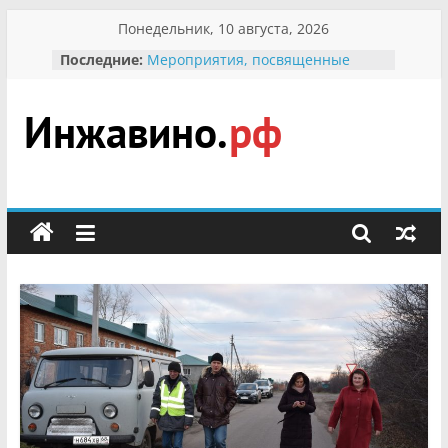
Перейти
Понедельник, 10 августа, 2026
к
Последние:
Мероприятия, посвященные
содержимому
Международному Дню семьи
Присвоение звания «Почётный
гражданин Инжавинского округа»
участнице Великой
Инжавино.рф
Отечественной, фронтовичке
Александре Николаевне
Кирсановой
сельский
Безопасность в сети Интернет
портал
Ученики приняли участие в
мероприятии «Сохраним
первоцветы!»
В вольере Воронинского
заповедника родились крапчатые
суслики