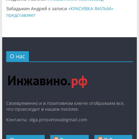
Забадыкин Андрей
к записи
«КРАСИВКА ФИЛЬМ»
представляет
О нас
Cвоевременно и в позитивном ключе отображаем все,
что происходит в нашем посёлке.
Контакты: olga.prosvetova@gmail.com