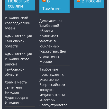
Полезные
В
В России
ссылки
Тамбове
Инжавинский
Делегация из
краеведческий
Тамбовской
музей
области
Администрация
принимает
Тамбовской
участие в
области
юбилейных
торжествах Дня
Администрация
строителя в
Инжавинского
Москве
района
Тамбовской
Тамбовчан
области
приглашают к
участию во
Храм в честь
Всероссийском
святителя
конкурсе
Николая
медиаконтента
Чудотворца в
«Блогеры
Инжавино
благоустройства