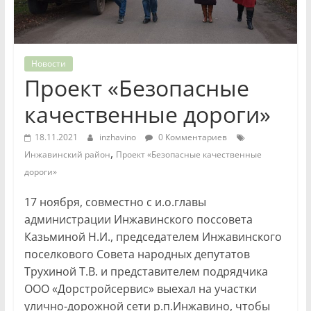
Новости
Проект «Безопасные
качественные дороги»
18.11.2021
inzhavino
0 Комментариев
,
Инжавинский район
Проект «Безопасные качественные
дороги»
17 ноября, совместно с и.о.главы
администрации Инжавинского поссовета
Казьминой Н.И., председателем Инжавинского
поселкового Совета народных депутатов
Трухиной Т.В. и представителем подрядчика
ООО «Дорстройсервис» выехал на участки
улично-дорожной сети р.п.Инжавино, чтобы