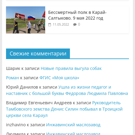
Бессмертный полк в Карай-
Салтыково. 9 мая 2022 год
0
11.05.2022
Свежие комментарии
Шарик
к записи
Новые правила выгула собак
Роман
к записи
ФГИС «Моя школа»
Юрий Данилов
к записи
Ушла из жизни педагог и
наставник с большой буквы Федорова Людмила Павловна
Владимир Евгеньевич Андреев
к записи
Руководитель
Тамбовского земства Денис Силин побывал в Троицкой
церкви села Караул
inzhavino
к записи
Инжавинский маслозавод
Людмила
к записи
Инжавинский маслозавод