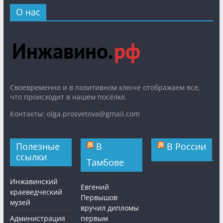
О нас
Cвоевременно и в позитивном ключе отображаем все,
что происходит в нашем посёлке.
Контакты: olga.prosvetova@gmail.com
Полезные
В
В России
ссылки
Тамбове
Инжавинский
Евгений
краеведческий
Первышов
музей
вручил дипломы
Администрация
первым