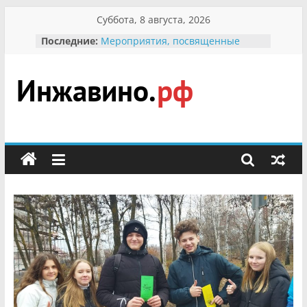
Перейти
Суббота, 8 августа, 2026
к
Последние:
Мероприятия, посвященные
содержимому
Международному Дню семьи
Присвоение звания «Почётный
гражданин Инжавинского округа»
участнице Великой
Инжавино.рф
Отечественной, фронтовичке
Александре Николаевне
Кирсановой
сельский
Безопасность в сети Интернет
портал
Ученики приняли участие в
мероприятии «Сохраним
первоцветы!»
В вольере Воронинского
заповедника родились крапчатые
суслики