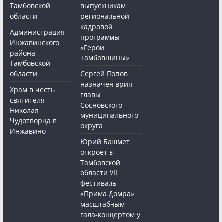
Тамбовской
выпускникам
области
региональной
кадровой
Администрация
программы
Инжавинского
«Герои
района
Тамбовщины»
Тамбовской
области
Сергей Попов
назначен врип
Храм в честь
главы
святителя
Сосновского
Николая
муниципального
Чудотворца в
округа
Инжавино
Юрий Башмет
откроет в
Тамбовской
области VII
фестиваль
«Прима Домра»
масштабным
гала-концертом у