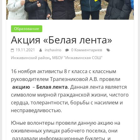
Образование
Акция «Белая лента»
19.11.2021
inzhavino
0 Комментариев
,
Инжавинский район
МБОУ "Инжавинская СОШ"
16 ноября активисты 8 г класса с классным
руководителем Трапезниковой А.В. провели
акцию
–
Белая
лента
. Данная лента является
символом мирной гражданской жизни, чистого
сердца, толерантности, борьбы с насилием и
несправедливостью.
Юные волонтеры провели данную акцию на
оживленных улицах рабочего поселка, они
раздавали информационные буклеты и