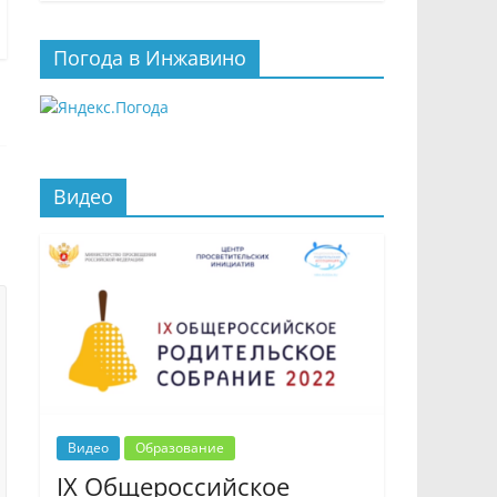
Погода в Инжавино
Видео
Видео
Образование
IX Общероссийское