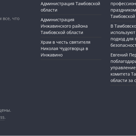
Администрация Тамбовской
профессио
области
праздником
Тамбовской
 все, что
Администрация
Инжавинского района
В Тамбовск
Тамбовской области
используют
подход для
Храм в честь святителя
безопасност
Николая Чудотворца в
Инжавино
Евгений П
поблагодар
управление
комитета Т
области за
щены.
ss
.