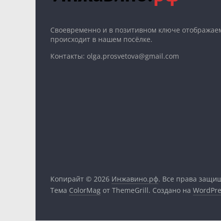
Cвоевременно и в позитивном ключе отображаем
происходит в нашем посёлке.
Контакты: olga.prosvetova@gmail.com
Копирайт © 2026
Инжавино.рф
. Все права защи
Тема
ColorMag
от ThemeGrill. Создано на
WordPre