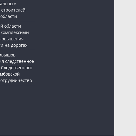
нальным
 строителей
 области
ой области
 комплексный
 повышения
и на дорогах
ервышов
ил следственное
 Следственного
амбовской
 сотрудничество