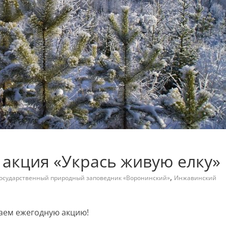
 акция «Укрась живую елку»
,
осударственный природный заповедник «Воронинский»
Инжавинский
каем ежегодную акцию!