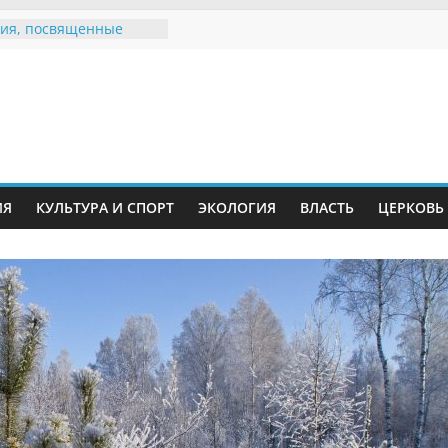
ия, посвященные
дному Дню семьи
е звания «Почётный
Инжавинского округа»
Великой
ной, фронтовичке
 Николаевне
й
ть в сети Интернет
ИЯ
КУЛЬТУРА И СПОРТ
ЭКОЛОГИЯ
ВЛАСТЬ
ЦЕРКОВЬ
иняли участие в
ии «Сохраним
!»
Воронинского
а родились крапчатые