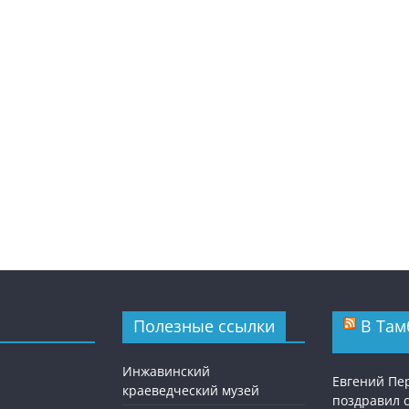
Полезные ссылки
В Там
Инжавинский
Евгений П
краеведческий музей
поздравил 