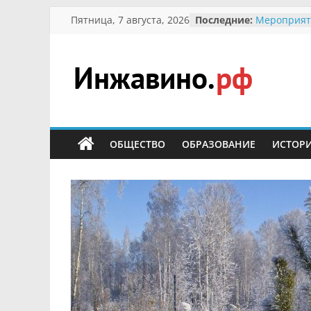
Перейти
Пятница, 7 августа, 2026
Последние:
Мероприят
к
Междунаро
Присвоени
содержимому
гражданин 
участнице 
Инжавино.рф
Отечествен
Александре
Кирсаново
сельский
Безопаснос
портал
ОБЩЕСТВО
ОБРАЗОВАНИЕ
ИСТОР
Ученики пр
мероприят
первоцветы
В вольере 
заповедник
суслики