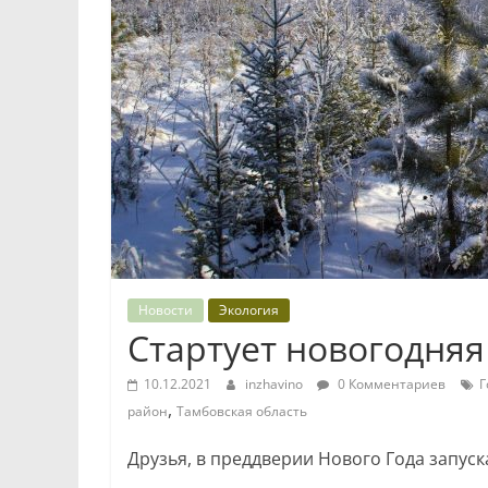
Новости
Экология
Стартует новогодняя
10.12.2021
inzhavino
0 Комментариев
Г
,
район
Тамбовская область
Друзья, в преддверии Нового Года запус