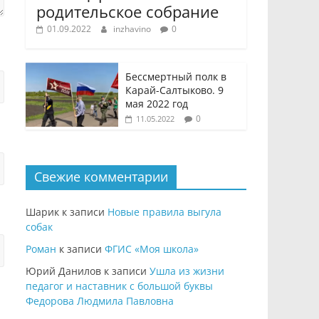
родительское собрание
01.09.2022
inzhavino
0
Бессмертный полк в
Карай-Салтыково. 9
мая 2022 год
0
11.05.2022
Свежие комментарии
Шарик
к записи
Новые правила выгула
собак
Роман
к записи
ФГИС «Моя школа»
Юрий Данилов
к записи
Ушла из жизни
педагог и наставник с большой буквы
Федорова Людмила Павловна