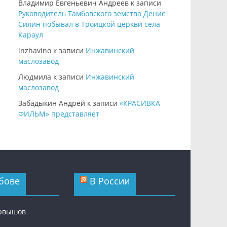
Владимир Евгеньевич Андреев
к записи
Руководитель Тамбовского земства Денис
Силин побывал в Троицкой церкви села
Караул
inzhavino
к записи
Инжавинский
маслозавод
Людмила
к записи
Инжавинский
маслозавод
Забадыкин Андрей
к записи
«КРАСИВКА
ФИЛЬМ» представляет
бове
В России
ервышов
с