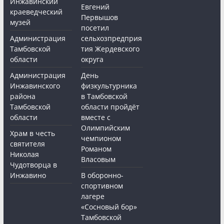
Инжавинский
Евгений
краеведческий
Первышов
музей
посетил
Администрация
сельхозпредприя
Тамбовской
тия Жердевского
области
округа
Администрация
День
Инжавинского
физкультурника
района
в Тамбовской
Тамбовской
области пройдёт
области
вместе с
Олимпийским
Храм в честь
чемпионом
святителя
Романом
Николая
Власовым
Чудотворца в
Инжавино
В оборонно-
спортивном
лагере
«Сосновый бор»
Тамбовской