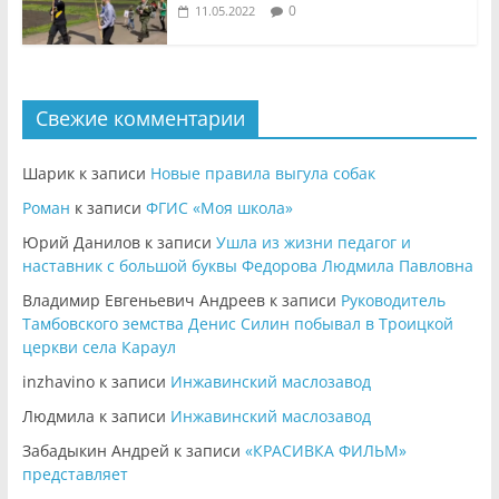
0
11.05.2022
Свежие комментарии
Шарик
к записи
Новые правила выгула собак
Роман
к записи
ФГИС «Моя школа»
Юрий Данилов
к записи
Ушла из жизни педагог и
наставник с большой буквы Федорова Людмила Павловна
Владимир Евгеньевич Андреев
к записи
Руководитель
Тамбовского земства Денис Силин побывал в Троицкой
церкви села Караул
inzhavino
к записи
Инжавинский маслозавод
Людмила
к записи
Инжавинский маслозавод
Забадыкин Андрей
к записи
«КРАСИВКА ФИЛЬМ»
представляет