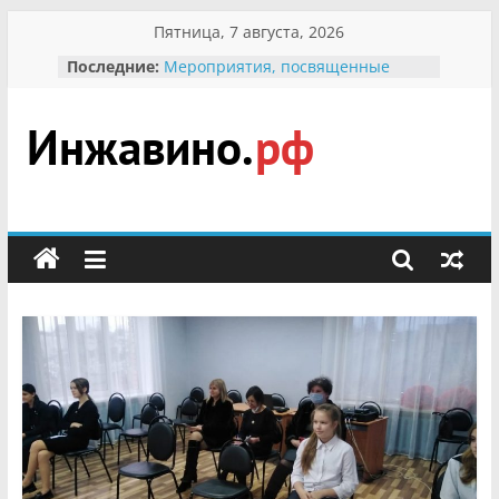
Перейти
Пятница, 7 августа, 2026
к
Последние:
Мероприятия, посвященные
содержимому
Международному Дню семьи
Присвоение звания «Почётный
гражданин Инжавинского округа»
участнице Великой
Инжавино.рф
Отечественной, фронтовичке
Александре Николаевне
Кирсановой
сельский
Безопасность в сети Интернет
портал
Ученики приняли участие в
мероприятии «Сохраним
первоцветы!»
В вольере Воронинского
заповедника родились крапчатые
суслики