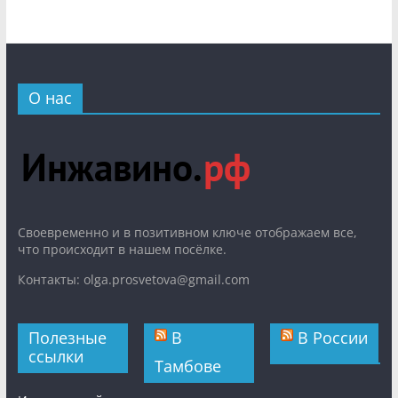
О нас
Cвоевременно и в позитивном ключе отображаем все,
что происходит в нашем посёлке.
Контакты: olga.prosvetova@gmail.com
Полезные
В
В России
ссылки
Тамбове