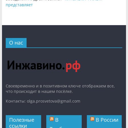
представляет
О нас
Cвоевременно и в позитивном ключе отображаем все,
что происходит в нашем посёлке.
Контакты: olga.prosvetova@gmail.com
Полезные
В
В России
ссылки