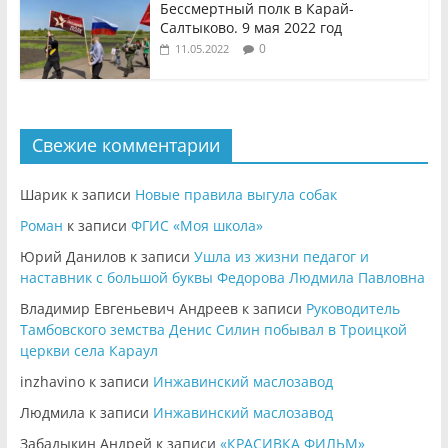
Бессмертный полк в Карай-
Салтыково. 9 мая 2022 год
0
11.05.2022
Свежие комментарии
Шарик
к записи
Новые правила выгула собак
Роман
к записи
ФГИС «Моя школа»
Юрий Данилов
к записи
Ушла из жизни педагог и
наставник с большой буквы Федорова Людмила Павловна
Владимир Евгеньевич Андреев
к записи
Руководитель
Тамбовского земства Денис Силин побывал в Троицкой
церкви села Караул
inzhavino
к записи
Инжавинский маслозавод
Людмила
к записи
Инжавинский маслозавод
Забадыкин Андрей
к записи
«КРАСИВКА ФИЛЬМ»