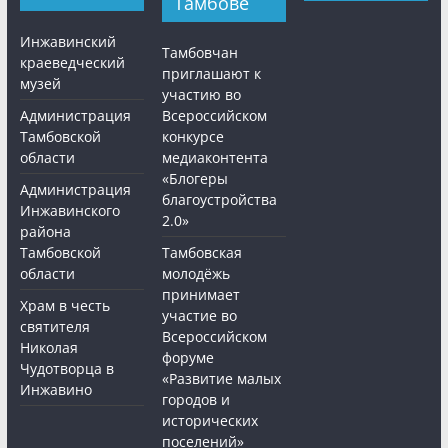
Тамбове
Инжавинский
Тамбовчан
краеведческий
приглашают к
музей
участию во
Администрация
Всероссийском
Тамбовской
конкурсе
области
медиаконтента
«Блогеры
Администрация
благоустройства
Инжавинского
2.0»
района
Тамбовской
Тамбовская
области
молодёжь
принимает
Храм в честь
участие во
святителя
Всероссийском
Николая
форуме
Чудотворца в
«Развитие малых
Инжавино
городов и
исторических
поселений»