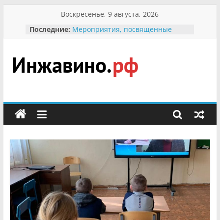
Перейти
Воскресенье, 9 августа, 2026
к
Последние:
Мероприятия, посвященные
содержимому
Международному Дню семьи
Присвоение звания «Почётный
гражданин Инжавинского округа»
участнице Великой
Инжавино.рф
Отечественной, фронтовичке
Александре Николаевне
Кирсановой
сельский
Безопасность в сети Интернет
портал
Ученики приняли участие в
мероприятии «Сохраним
первоцветы!»
В вольере Воронинского
заповедника родились крапчатые
суслики