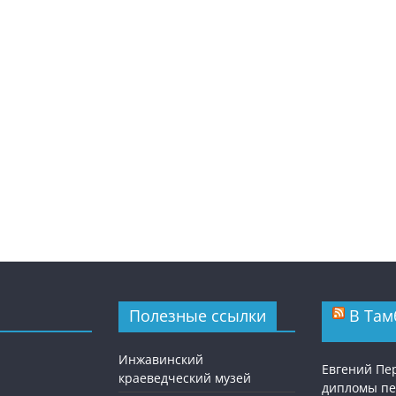
Полезные ссылки
В Там
Инжавинский
Евгений Пе
краеведческий музей
дипломы п