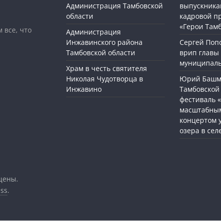
Администрация Тамбовской
выпускника
области
кадровой п
«Герои Там
 все, что
Администрация
Инжавинского района
Сергей Поп
Тамбовской области
врип главы
муниципаль
Храм в честь святителя
Николая Чудотворца в
Юрий Башме
Инжавино
Тамбовской 
фестиваль 
масштабным
концертом 
озера в сел
щены.
ss
.