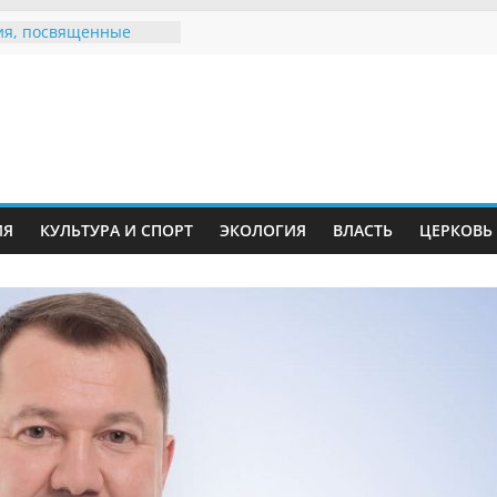
я, посвященные
ному Дню семьи
 звания «Почётный
Инжавинского округа»
Великой
ной, фронтовичке
 Николаевне
ь в сети Интернет
ИЯ
КУЛЬТУРА И СПОРТ
ЭКОЛОГИЯ
ВЛАСТЬ
ЦЕРКОВЬ
иняли участие в
и «Сохраним
!»
Воронинского
а родились крапчатые