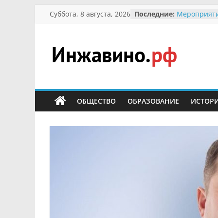
Перейти
Суббота, 8 августа, 2026
Последние:
Мероприяти
к
Международ
Присвоение
содержимому
гражданин 
участнице 
Инжавино.рф
Отечествен
Александре
Кирсановой
сельский
Безопасност
портал
ОБЩЕСТВО
ОБРАЗОВАНИЕ
ИСТОР
Ученики пр
мероприяти
первоцветы
В вольере 
заповедник
суслики