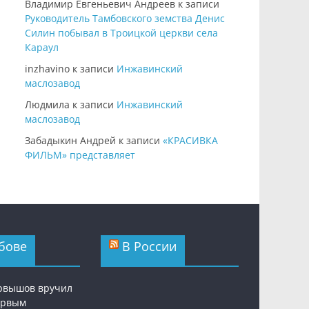
Владимир Евгеньевич Андреев
к записи
Руководитель Тамбовского земства Денис
Силин побывал в Троицкой церкви села
Караул
inzhavino
к записи
Инжавинский
маслозавод
Людмила
к записи
Инжавинский
маслозавод
Забадыкин Андрей
к записи
«КРАСИВКА
ФИЛЬМ» представляет
бове
В России
рвышов вручил
ервым