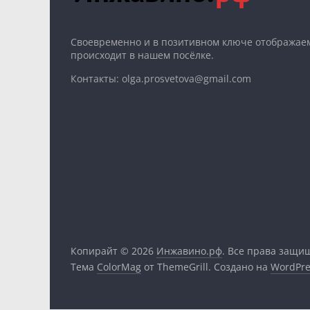
Cвоевременно и в позитивном ключе отображаем
происходит в нашем посёлке.
Контакты: olga.prosvetova@gmail.com
Копирайт © 2026
Инжавино.рф
. Все права защи
Тема
ColorMag
от ThemeGrill. Создано на
WordPre