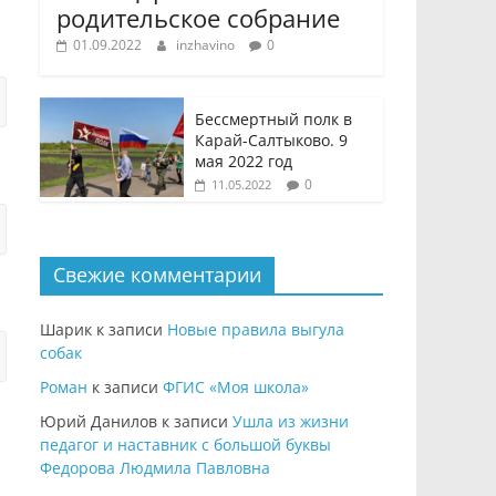
родительское собрание
01.09.2022
inzhavino
0
Бессмертный полк в
Карай-Салтыково. 9
мая 2022 год
0
11.05.2022
Свежие комментарии
Шарик
к записи
Новые правила выгула
собак
Роман
к записи
ФГИС «Моя школа»
Юрий Данилов
к записи
Ушла из жизни
педагог и наставник с большой буквы
Федорова Людмила Павловна