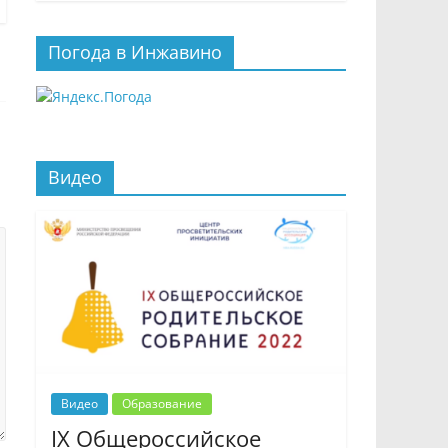
Погода в Инжавино
Видео
Видео
Образование
IX Общероссийское