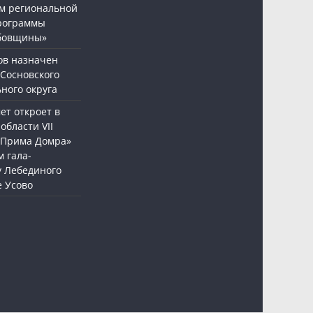
м региональной
рограммы
бовщины»
ов назначен
 Сосновского
ного округа
т откроет в
области VII
«Прима Домра»
 гала-
у Лебединого
е Усово