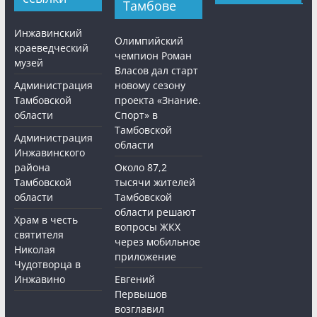
Тамбове
Инжавинский
Олимпийский
краеведческий
чемпион Роман
музей
Власов дал старт
Администрация
новому сезону
Тамбовской
проекта «Знание.
области
Спорт» в
Тамбовской
Администрация
области
Инжавинского
района
Около 87,2
Тамбовской
тысячи жителей
области
Тамбовской
области решают
Храм в честь
вопросы ЖКХ
святителя
через мобильное
Николая
приложение
Чудотворца в
Инжавино
Евгений
Первышов
возглавил