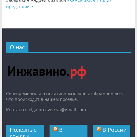
Забадыкин Андрей
к записи
«КРАСИВКА ФИЛЬМ»
представляет
О нас
Cвоевременно и в позитивном ключе отображаем все,
что происходит в нашем посёлке.
Контакты: olga.prosvetova@gmail.com
Полезные
В
В России
ссылки