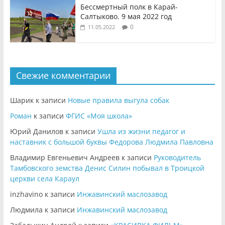
Бессмертный полк в Карай-
Салтыково. 9 мая 2022 год
0
11.05.2022
Свежие комментарии
Шарик
к записи
Новые правила выгула собак
Роман
к записи
ФГИС «Моя школа»
Юрий Данилов
к записи
Ушла из жизни педагог и
наставник с большой буквы Федорова Людмила Павловна
Владимир Евгеньевич Андреев
к записи
Руководитель
Тамбовского земства Денис Силин побывал в Троицкой
церкви села Караул
inzhavino
к записи
Инжавинский маслозавод
Людмила
к записи
Инжавинский маслозавод