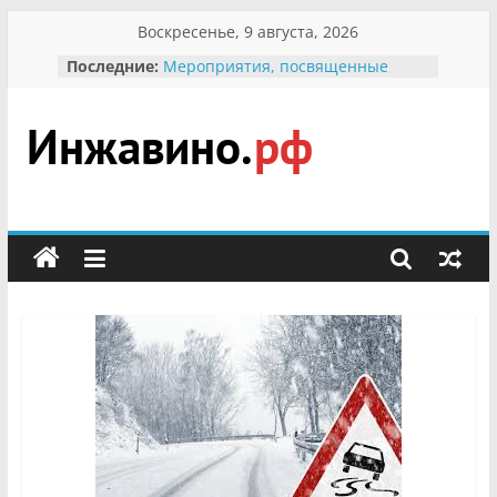
Перейти
Воскресенье, 9 августа, 2026
к
Последние:
Мероприятия, посвященные
содержимому
Международному Дню семьи
Присвоение звания «Почётный
гражданин Инжавинского округа»
участнице Великой
Инжавино.рф
Отечественной, фронтовичке
Александре Николаевне
Кирсановой
сельский
Безопасность в сети Интернет
портал
Ученики приняли участие в
мероприятии «Сохраним
первоцветы!»
В вольере Воронинского
заповедника родились крапчатые
суслики