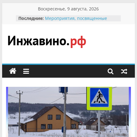
Перейти
Воскресенье, 9 августа, 2026
к
Последние:
Мероприятия, посвященные
содержимому
Международному Дню семьи
Присвоение звания «Почётный
гражданин Инжавинского округа»
участнице Великой
Инжавино.рф
Отечественной, фронтовичке
Александре Николаевне
Кирсановой
сельский
Безопасность в сети Интернет
портал
Ученики приняли участие в
мероприятии «Сохраним
первоцветы!»
В вольере Воронинского
заповедника родились крапчатые
суслики