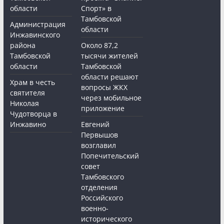
области
Спорт» в
Тамбовской
Администрация
области
Инжавинского
района
Около 87,2
Тамбовской
тысячи жителей
области
Тамбовской
области решают
Храм в честь
вопросы ЖКХ
святителя
через мобильное
Николая
приложение
Чудотворца в
Инжавино
Евгений
Первышов
возглавил
Попечительский
совет
Тамбовского
отделения
Российского
военно-
исторического