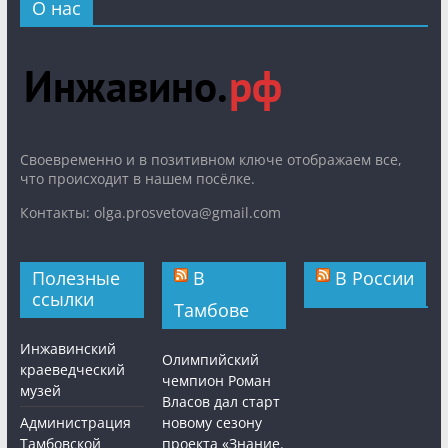
О нас
Cвоевременно и в позитивном ключе отображаем все,
что происходит в нашем посёлке.
Контакты: olga.prosvetova@gmail.com
Полезные
В
В России
ссылки
Тамбове
Инжавинский
Олимпийский
краеведческий
чемпион Роман
музей
Власов дал старт
Администрация
новому сезону
Тамбовской
проекта «Знание.