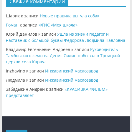
Свежие комментарии
Шарик
к записи
Новые правила выгула собак
Роман
к записи
ФГИС «Моя школа»
Юрий Данилов
к записи
Ушла из жизни педагог и
наставник с большой буквы Федорова Людмила Павловна
Владимир Евгеньевич Андреев
к записи
Руководитель
Тамбовского земства Денис Силин побывал в Троицкой
церкви села Караул
inzhavino
к записи
Инжавинский маслозавод
Людмила
к записи
Инжавинский маслозавод
Забадыкин Андрей
к записи
«КРАСИВКА ФИЛЬМ»
представляет