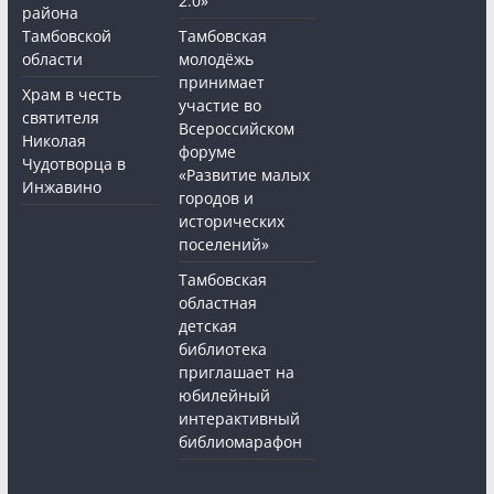
2.0»
района
Тамбовской
Тамбовская
области
молодёжь
принимает
Храм в честь
участие во
святителя
Всероссийском
Николая
форуме
Чудотворца в
«Развитие малых
Инжавино
городов и
исторических
поселений»
Тамбовская
областная
детская
библиотека
приглашает на
юбилейный
интерактивный
библиомарафон