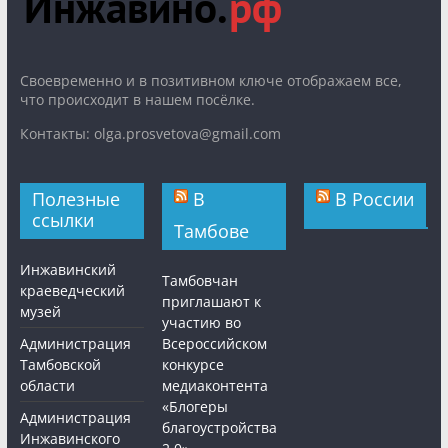
Cвоевременно и в позитивном ключе отображаем все,
что происходит в нашем посёлке.
Контакты: olga.prosvetova@gmail.com
Полезные
В
В России
ссылки
Тамбове
Инжавинский
Тамбовчан
краеведческий
приглашают к
музей
участию во
Администрация
Всероссийском
Тамбовской
конкурсе
области
медиаконтента
«Блогеры
Администрация
благоустройства
Инжавинского