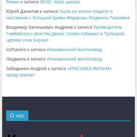
Роман
к записи
ФГИС «Моя школа»
Юрий Данилов
к записи
Ушла из жизни педагог и
наставник с большой буквы Федорова Людмила Павловна
Владимир Евгеньевич Андреев
к записи
Руководитель
Тамбовского земства Денис Силин побывал в Троицкой
церкви села Караул
inzhavino
к записи
Инжавинский маслозавод
Людмила
к записи
Инжавинский маслозавод
Забадыкин Андрей
к записи
«КРАСИВКА ФИЛЬМ»
представляет
О нас