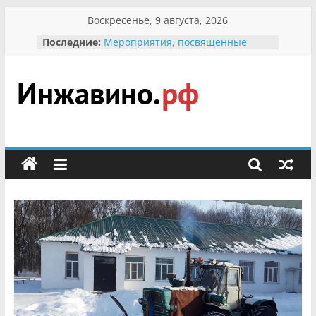
Перейти
Воскресенье, 9 августа, 2026
к
Последние:
Мероприятия, посвященные
содержимому
Международному Дню семьи
Присвоение звания «Почётный
гражданин Инжавинского округа»
участнице Великой
Инжавино.рф
Отечественной, фронтовичке
Александре Николаевне
Кирсановой
сельский
Безопасность в сети Интернет
портал
Ученики приняли участие в
мероприятии «Сохраним
первоцветы!»
В вольере Воронинского
заповедника родились крапчатые
суслики