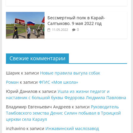
Бессмертный полк в Карай-
Салтыково. 9 мая 2022 год
0
11.05.2022
Свежие комментарии
Шарик
к записи
Новые правила выгула собак
Роман
к записи
ФГИС «Моя школа»
Юрий Данилов
к записи
Ушла из жизни педагог и
наставник с большой буквы Федорова Людмила Павловна
Владимир Евгеньевич Андреев
к записи
Руководитель
Тамбовского земства Денис Силин побывал в Троицкой
церкви села Караул
inzhavino
к записи
Инжавинский маслозавод