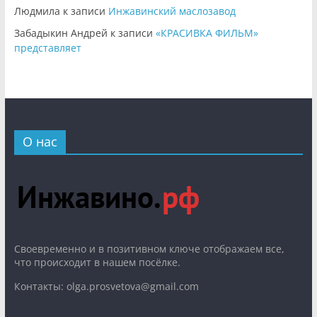
Людмила
к записи
Инжавинский маслозавод
Забадыкин Андрей
к записи
«КРАСИВКА ФИЛЬМ»
представляет
О нас
Cвоевременно и в позитивном ключе отображаем все,
что происходит в нашем посёлке.
Контакты: olga.prosvetova@gmail.com