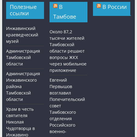
Полезные
В
В России
ссылки
Тамбове
Инжавинский
Около 87,2
краеведческий
тысячи жителей
музей
Тамбовской
Администрация
области решают
Тамбовской
вопросы ЖКХ
области
через мобильное
приложение
Администрация
Инжавинского
Евгений
района
Первышов
Тамбовской
возглавил
области
Попечительский
совет
Храм в честь
Тамбовского
святителя
отделения
Николая
Российского
Чудотворца в
военно-
Инжавино