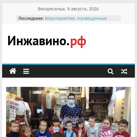
Перейти
Воскресенье, 9 августа, 2026
к
Последние:
Мероприятия, посвященные
содержимому
Международному Дню семьи
Присвоение звания «Почётный
гражданин Инжавинского округа»
участнице Великой
Инжавино.рф
Отечественной, фронтовичке
Александре Николаевне
Кирсановой
сельский
Безопасность в сети Интернет
портал
Ученики приняли участие в
мероприятии «Сохраним
первоцветы!»
В вольере Воронинского
заповедника родились крапчатые
суслики