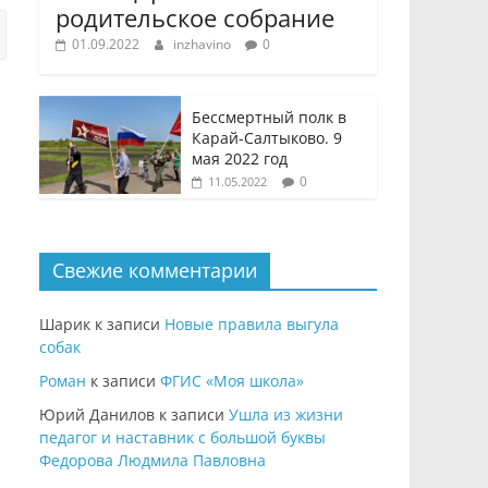
родительское собрание
01.09.2022
inzhavino
0
Бессмертный полк в
Карай-Салтыково. 9
мая 2022 год
0
11.05.2022
Свежие комментарии
Шарик
к записи
Новые правила выгула
собак
Роман
к записи
ФГИС «Моя школа»
Юрий Данилов
к записи
Ушла из жизни
педагог и наставник с большой буквы
Федорова Людмила Павловна