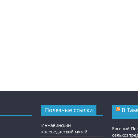
Полезные ссылки
В Там
Инжавинский
Евгений Пе
краеведческий музей
сельхозпре