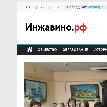
Перейти
Пятница, 7 августа, 2026
Последние:
Мероприят
к
Междунаро
Присвоени
содержимому
гражданин 
участнице 
Инжавино.рф
Отечествен
Александре
Кирсаново
сельский
Безопаснос
портал
ОБЩЕСТВО
ОБРАЗОВАНИЕ
ИСТОР
Ученики пр
мероприят
первоцветы
В вольере 
заповедник
суслики