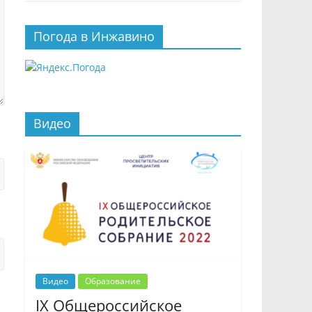
Погода в Инжавино
Видео
Видео
Образование
IX Общероссийское