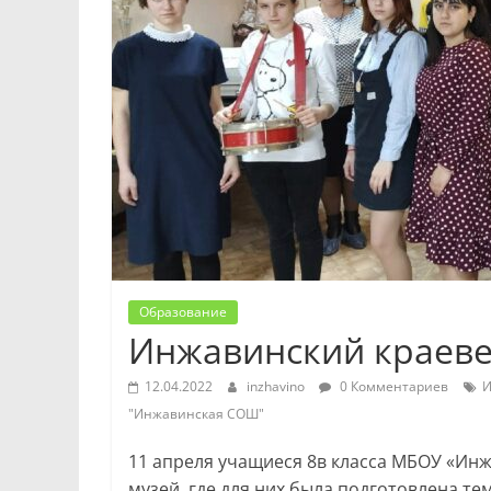
Образование
Инжавинский краеве
12.04.2022
inzhavino
0 Комментариев
И
"Инжавинская СОШ"
11 апреля учащиеся 8в класса МБОУ «Ин
музей, где для них была подготовлена 