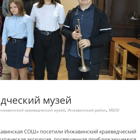
дческий музей
,
,
нжавинский краеведческий музей
Инжавинский район
МБОУ
жавинская СОШ» посетили Инжавинский краеведческий
тематическая экскурсия, посвященная приближающемуся