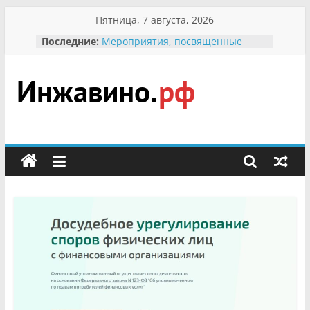
Перейти
Пятница, 7 августа, 2026
к
Последние:
Мероприятия, посвященные
содержимому
Международному Дню семьи
Присвоение звания «Почётный
гражданин Инжавинского округа»
участнице Великой
Инжавино.рф
Отечественной, фронтовичке
Александре Николаевне
Кирсановой
сельский
Безопасность в сети Интернет
портал
Ученики приняли участие в
мероприятии «Сохраним
первоцветы!»
В вольере Воронинского
заповедника родились крапчатые
суслики