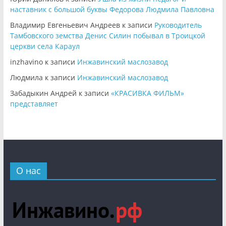
наставник с большой буквы Федорова Людмила Павловна
Владимир Евгеньевич Андреев
к записи
Руководитель
Тамбовского земства Денис Силин побывал в Троицкой
церкви села Караул
inzhavino
к записи
Инжавинский маслозавод
Людмила
к записи
Инжавинский маслозавод
Забадыкин Андрей
к записи
«КРАСИВКА ФИЛЬМ»
представляет
О нас