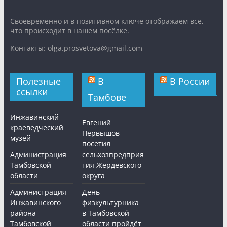
Cвоевременно и в позитивном ключе отображаем все,
что происходит в нашем посёлке.
Контакты: olga.prosvetova@gmail.com
Полезные
В
В России
ссылки
Тамбове
Инжавинский
Евгений
краеведческий
Первышов
музей
посетил
Администрация
сельхозпредприя
Тамбовской
тия Жердевского
области
округа
Администрация
День
Инжавинского
физкультурника
района
в Тамбовской
Тамбовской
области пройдёт