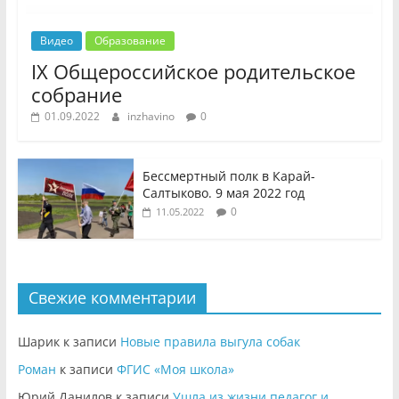
Видео
Образование
IX Общероссийское родительское
собрание
01.09.2022
inzhavino
0
Бессмертный полк в Карай-
Салтыково. 9 мая 2022 год
0
11.05.2022
Свежие комментарии
Шарик
к записи
Новые правила выгула собак
Роман
к записи
ФГИС «Моя школа»
Юрий Данилов
к записи
Ушла из жизни педагог и