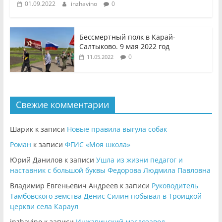
01.09.2022
inzhavino
0
Бессмертный полк в Карай-
Салтыково. 9 мая 2022 год
0
11.05.2022
Свежие комментарии
Шарик
к записи
Новые правила выгула собак
Роман
к записи
ФГИС «Моя школа»
Юрий Данилов
к записи
Ушла из жизни педагог и
наставник с большой буквы Федорова Людмила Павловна
Владимир Евгеньевич Андреев
к записи
Руководитель
Тамбовского земства Денис Силин побывал в Троицкой
церкви села Караул
inzhavino
к записи
Инжавинский маслозавод