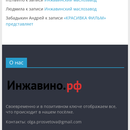
Людмила
к записи
Инжавинский маслозавод
Забадыкин Андрей
к записи
«КРАСИВКА ФИЛЬМ»
представляет
О нас
Cвоевременно и в позитивном ключе отображаем все,
что происходит в нашем посёлке.
Контакты: olga.prosvetova@gmail.com