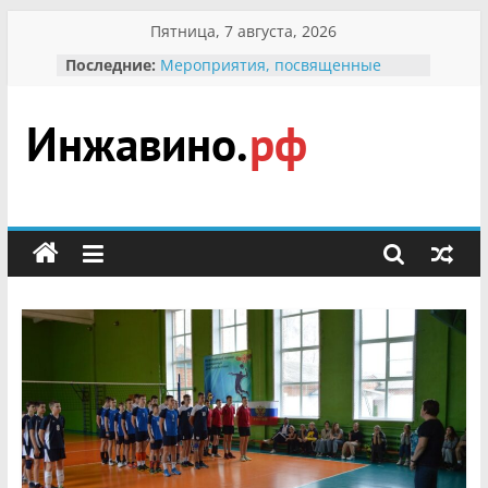
Перейти
Пятница, 7 августа, 2026
к
Последние:
Мероприятия, посвященные
содержимому
Международному Дню семьи
Присвоение звания «Почётный
гражданин Инжавинского округа»
участнице Великой
Инжавино.рф
Отечественной, фронтовичке
Александре Николаевне
Кирсановой
сельский
Безопасность в сети Интернет
портал
Ученики приняли участие в
мероприятии «Сохраним
первоцветы!»
В вольере Воронинского
заповедника родились крапчатые
суслики