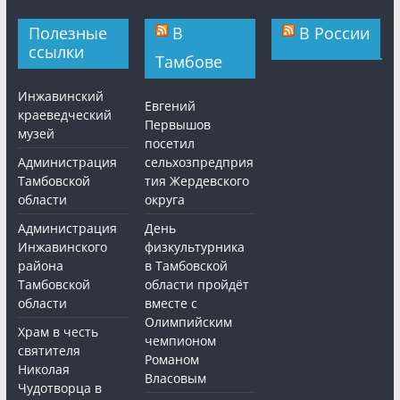
Полезные
В
В России
ссылки
Тамбове
Инжавинский
Евгений
краеведческий
Первышов
музей
посетил
Администрация
сельхозпредприя
Тамбовской
тия Жердевского
области
округа
Администрация
День
Инжавинского
физкультурника
района
в Тамбовской
Тамбовской
области пройдёт
области
вместе с
Олимпийским
Храм в честь
чемпионом
святителя
Романом
Николая
Власовым
Чудотворца в