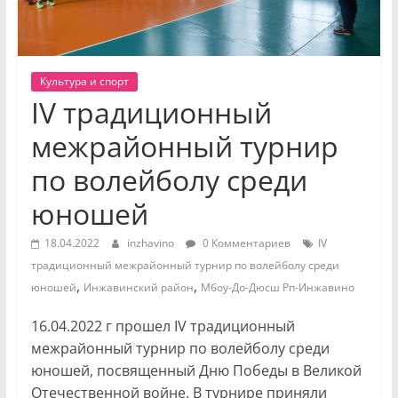
Культура и спорт
IV традиционный
межрайонный турнир
по волейболу среди
юношей
18.04.2022
inzhavino
0 Комментариев
IV
традиционный межрайонный турнир по волейболу среди
,
,
юношей
Инжавинский район
Мбоу-До-Дюсш Рп-Инжавино
16.04.2022 г прошел IV традиционный
межрайонный турнир по волейболу среди
юношей, посвященный Дню Победы в Великой
Отечественной войне. В турнире приняли