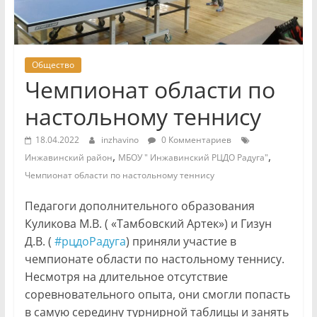
Общество
Чемпионат области по
настольному теннису
18.04.2022
inzhavino
0 Комментариев
,
,
Инжавинский район
МБОУ " Инжавинский РЦДО Радуга"
Чемпионат области по настольному теннису
Педагоги дополнительного образования
Куликова М.В. ( «Тамбовский Артек») и Гизун
Д.В. (
#рцдоРадуга
) приняли участие в
чемпионате области по настольному теннису.
Несмотря на длительное отсутствие
соревновательного опыта, они смогли попасть
в самую середину турнирной таблицы и занять