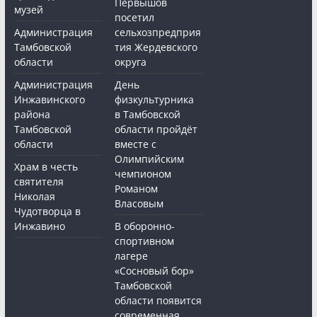
Первышов
музей
посетил
Администрация
сельхозпредприя
Тамбовской
тия Жердевского
области
округа
Администрация
День
Инжавинского
физкультурника
района
в Тамбовской
Тамбовской
области пройдёт
области
вместе с
Олимпийским
Храм в честь
чемпионом
святителя
Романом
Николая
Власовым
Чудотворца в
Инжавино
В оборонно-
спортивном
лагере
«Сосновый бор»
Тамбовской
области появится
современная