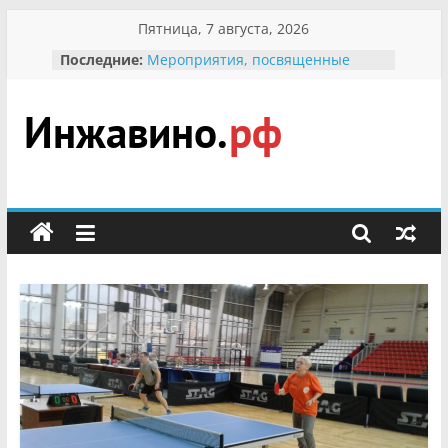
Перейти
Пятница, 7 августа, 2026
к
Последние:
Мероприятия, посвященные
содержимому
Международному Дню семьи
Присвоение звания «Почётный
гражданин Инжавинского округа»
участнице Великой
Инжавино.рф
Отечественной, фронтовичке
Александре Николаевне
Кирсановой
сельский
Безопасность в сети Интернет
портал
Ученики приняли участие в
мероприятии «Сохраним
первоцветы!»
В вольере Воронинского
заповедника родились крапчатые
суслики