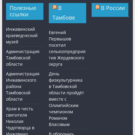
Полезные
В
В России
ссылки
Тамбове
Инжавинский
Евгений
краеведческий
Первышов
музей
посетил
Администрация
сельхозпредприя
Тамбовской
тия Жердевского
области
округа
Администрация
День
Инжавинского
физкультурника
района
в Тамбовской
Тамбовской
области пройдёт
области
вместе с
Олимпийским
Храм в честь
чемпионом
святителя
Романом
Николая
Власовым
Чудотворца в
Инжавино
В оборонно-