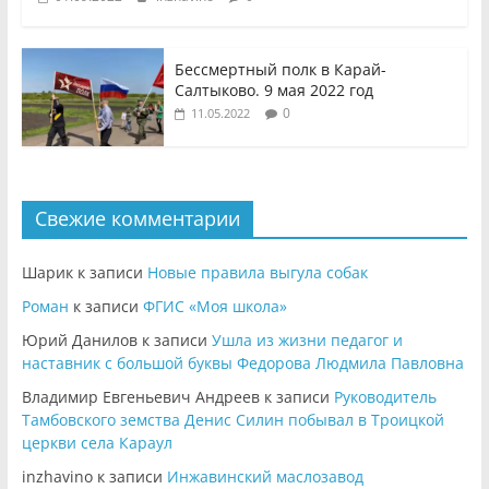
Бессмертный полк в Карай-
Салтыково. 9 мая 2022 год
0
11.05.2022
Свежие комментарии
Шарик
к записи
Новые правила выгула собак
Роман
к записи
ФГИС «Моя школа»
Юрий Данилов
к записи
Ушла из жизни педагог и
наставник с большой буквы Федорова Людмила Павловна
Владимир Евгеньевич Андреев
к записи
Руководитель
Тамбовского земства Денис Силин побывал в Троицкой
церкви села Караул
inzhavino
к записи
Инжавинский маслозавод