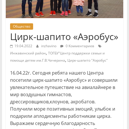
Общество
Цирк-шапито «Аэробус»
19.04.2022
inzhavino
0 Комментариев
,
Инжавинский район
ТОГБУ"Центр поддержки семьи и
,
помощи детям им.Г.В.Чичерина
Цирк-шапито "Аэробус"
16.04.22г. Сегодня ребята нашего Центра
посетили цирк-шапито «Аэробус» и совершили
увлекательное путешествие на авиалайнере в
мир воздушных гимнастов,
дрессировщиков,клоунов, акробатов.
Получили море позитивных эмоций, улыбок и
подарили аплодисменты работникам цирка.
Выражаем сердечную благодарность