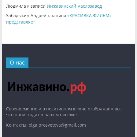
Людмила
к записи
Инжавинский маслозавод
Забадыкин Андрей
к записи
«КРАСИВКА ФИЛЬМ»
представляет
О нас
Cвоевременно и в позитивном ключе отображаем все,
что происходит в нашем посёлке.
Контакты: olga.prosvetova@gmail.com