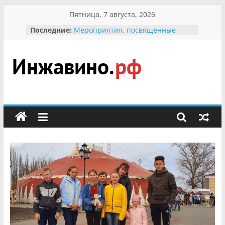
Перейти
Пятница, 7 августа, 2026
к
Последние:
Мероприятия, посвященные
содержимому
Международному Дню семьи
Присвоение звания «Почётный
гражданин Инжавинского округа»
участнице Великой
Инжавино.рф
Отечественной, фронтовичке
Александре Николаевне
Кирсановой
сельский
Безопасность в сети Интернет
портал
Ученики приняли участие в
мероприятии «Сохраним
первоцветы!»
В вольере Воронинского
заповедника родились крапчатые
суслики