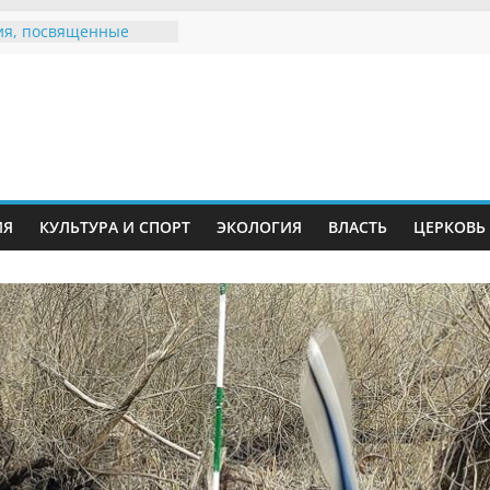
я, посвященные
ному Дню семьи
 звания «Почётный
Инжавинского округа»
Великой
ной, фронтовичке
 Николаевне
ь в сети Интернет
ИЯ
КУЛЬТУРА И СПОРТ
ЭКОЛОГИЯ
ВЛАСТЬ
ЦЕРКОВЬ
иняли участие в
и «Сохраним
!»
Воронинского
а родились крапчатые