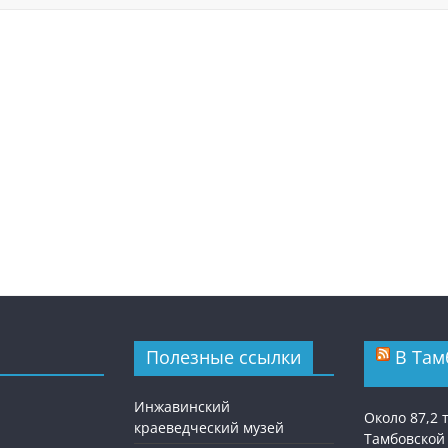
Полезные ссылки
В Там
Инжавинский
Около 87,2
краеведческий музей
Тамбовской