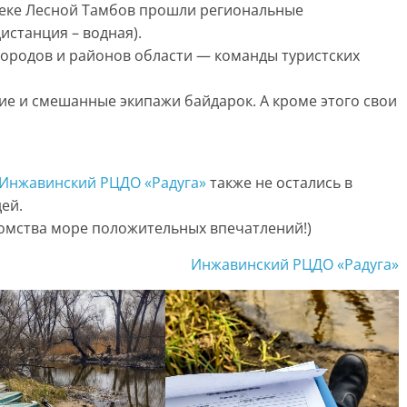
 реке Лесной Тамбов прошли региональные
истанция – водная).
городов и районов области — команды туристских
ие и cмешанные экипажи байдарок. А кроме этого свои
Инжавинский РЦДО «Радуга»
также не остались в
дей.
омства море положительных впечатлений!)
Инжавинский РЦДО «Радуга»