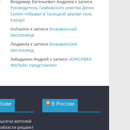
Владимир Евгеньевич Андреев
к записи
Руководитель Тамбовского земства Денис
Силин побывал в Троицкой церкви села
Караул
inzhavino
к записи
Инжавинский
маслозавод
Людмила
к записи
Инжавинский
маслозавод
Забадыкин Андрей
к записи
«КРАСИВКА
ФИЛЬМ» представляет
бове
В России
 тысячи жителей
 области решают