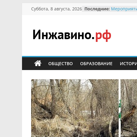
Перейти
Суббота, 8 августа, 2026
Последние:
Мероприяти
к
Международ
Присвоение
содержимому
гражданин 
участнице 
Инжавино.рф
Отечествен
Александре
Кирсановой
сельский
Безопасност
портал
ОБЩЕСТВО
ОБРАЗОВАНИЕ
ИСТОР
Ученики пр
мероприяти
первоцветы
В вольере 
заповедник
суслики