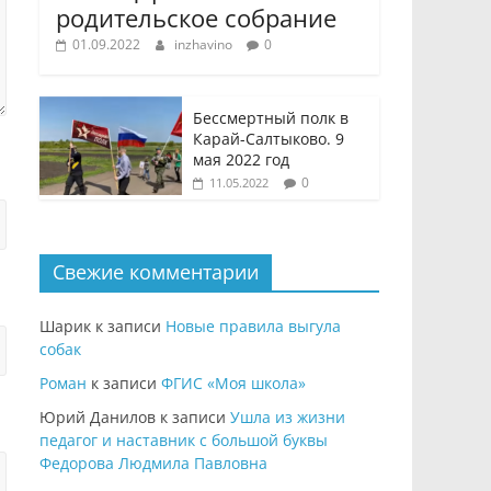
родительское собрание
01.09.2022
inzhavino
0
Бессмертный полк в
Карай-Салтыково. 9
мая 2022 год
0
11.05.2022
Свежие комментарии
Шарик
к записи
Новые правила выгула
собак
Роман
к записи
ФГИС «Моя школа»
Юрий Данилов
к записи
Ушла из жизни
педагог и наставник с большой буквы
Федорова Людмила Павловна