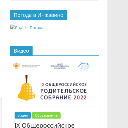
Погода в Инжавино
Видео
Видео
Образование
IX Общероссийское