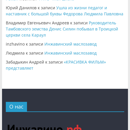
Юрий Данилов
к записи
Ушла из жизни педагог и
наставник с большой буквы Федорова Людмила Павловна
Владимир Евгеньевич Андреев
к записи
Руководитель
Тамбовского земства Денис Силин побывал в Троицкой
церкви села Караул
inzhavino
к записи
Инжавинский маслозавод
Людмила
к записи
Инжавинский маслозавод
Забадыкин Андрей
к записи
«КРАСИВКА ФИЛЬМ»
представляет
О нас