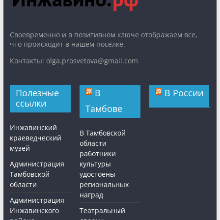
Cвоевременно и в позитивном ключе отображаем все,
что происходит в нашем посёлке.
Контакты: olga.prosvetova@gmail.com
Полезные
В
В России
ссылки
Тамбове
Инжавинский
В Тамбовской
краеведческий
области
музей
работники
Администрация
культуры
Тамбовской
удостоены
области
региональных
наград
Администрация
Инжавинского
Театральный