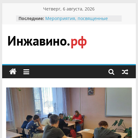
Перейти
Четверг, 6 августа, 2026
к
Последние:
Мероприятия, посвященные
содержимому
Международному Дню семьи
Присвоение звания «Почётный
гражданин Инжавинского округа»
участнице Великой
Инжавино.рф
Отечественной, фронтовичке
Александре Николаевне
Кирсановой
сельский
Безопасность в сети Интернет
портал
Ученики приняли участие в
мероприятии «Сохраним
первоцветы!»
В вольере Воронинского
заповедника родились крапчатые
суслики