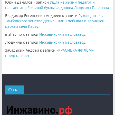
Юрий Данилов
к записи
Ушла из жизни педагог и
наставник с большой буквы Федорова Людмила Павловна
Владимир Евгеньевич Андреев
к записи
Руководитель
Тамбовского земства Денис Силин побывал в Троицкой
церкви села Караул
inzhavino
к записи
Инжавинский маслозавод
Людмила
к записи
Инжавинский маслозавод
Забадыкин Андрей
к записи
«КРАСИВКА ФИЛЬМ»
представляет
О нас