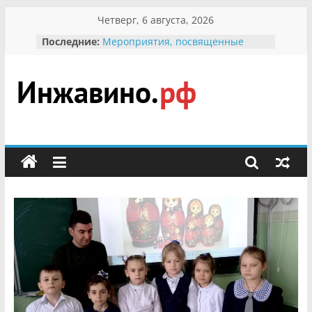
Перейти
Четверг, 6 августа, 2026
к
Последние:
Мероприятия, посвященные
содержимому
Международному Дню семьи
Присвоение звания «Почётный
гражданин Инжавинского округа»
участнице Великой
Инжавино.рф
Отечественной, фронтовичке
Александре Николаевне
Кирсановой
сельский
Безопасность в сети Интернет
портал
Ученики приняли участие в
мероприятии «Сохраним
первоцветы!»
В вольере Воронинского
заповедника родились крапчатые
суслики