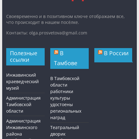
Cвоевременно и в позитивном ключе отображаем все,
что происходит в нашем посёлке.
Контакты: olga.prosvetova@gmail.com
Полезные
В
В России
ссылки
Тамбове
Инжавинский
В Тамбовской
краеведческий
области
музей
работники
Администрация
культуры
Тамбовской
удостоены
области
региональных
наград
Администрация
Инжавинского
Театральный
района
дворик