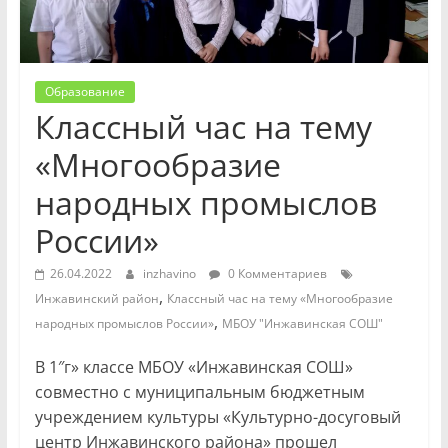
Образование
Классный час на тему
«Многообразие
народных промыслов
России»
26.04.2022
inzhavino
0 Комментариев
,
Инжавинский район
Классный час на тему «Многообразие
,
народных промыслов России»
МБОУ "Инжавинская СОШ"
В 1″г» классе МБОУ «Инжавинская СОШ»
совместно с муниципальным бюджетным
учреждением культуры «Культурно-досуговый
центр Инжавинского района» прошел