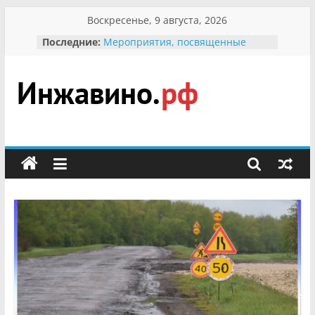
Перейти
Воскресенье, 9 августа, 2026
к
Последние:
Мероприятия, посвященные
содержимому
Международному Дню семьи
Присвоение звания «Почётный
гражданин Инжавинского округа»
участнице Великой
Инжавино.рф
Отечественной, фронтовичке
Александре Николаевне
Кирсановой
сельский
Безопасность в сети Интернет
портал
Ученики приняли участие в
мероприятии «Сохраним
первоцветы!»
В вольере Воронинского
заповедника родились крапчатые
суслики