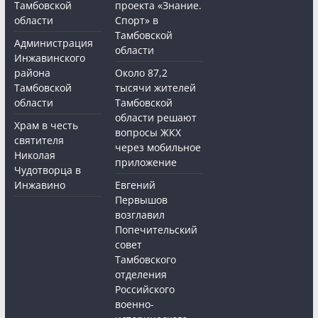
Тамбовской
проекта «Знание.
области
Спорт» в
Тамбовской
Администрация
области
Инжавинского
района
Около 87,2
Тамбовской
тысячи жителей
области
Тамбовской
области решают
Храм в честь
вопросы ЖКХ
святителя
через мобильное
Николая
приложение
Чудотворца в
Инжавино
Евгений
Первышов
возглавил
Попечительский
совет
Тамбовского
отделения
Российского
военно-