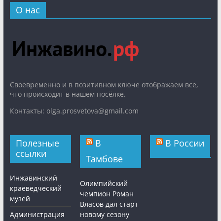
О нас
Cвоевременно и в позитивном ключе отображаем все,
что происходит в нашем посёлке.
Контакты: olga.prosvetova@gmail.com
Полезные
В
В России
ссылки
Тамбове
Инжавинский
Олимпийский
краеведческий
чемпион Роман
музей
Власов дал старт
Администрация
новому сезону