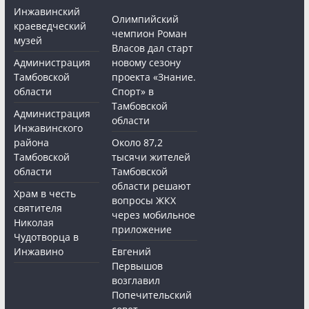
Инжавинский
Олимпийский
краеведческий
чемпион Роман
музей
Власов дал старт
Администрация
новому сезону
Тамбовской
проекта «Знание.
области
Спорт» в
Тамбовской
Администрация
области
Инжавинского
района
Около 87,2
Тамбовской
тысячи жителей
области
Тамбовской
области решают
Храм в честь
вопросы ЖКХ
святителя
через мобильное
Николая
приложение
Чудотворца в
Инжавино
Евгений
Первышов
возглавил
Попечительский