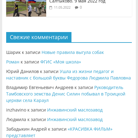
Салтыково. 9 мая 2022 год
0
11.05.2022
Свежие комментарии
Шарик
к записи
Новые правила выгула собак
Роман
к записи
ФГИС «Моя школа»
Юрий Данилов
к записи
Ушла из жизни педагог и
наставник с большой буквы Федорова Людмила Павловна
Владимир Евгеньевич Андреев
к записи
Руководитель
Тамбовского земства Денис Силин побывал в Троицкой
церкви села Караул
inzhavino
к записи
Инжавинский маслозавод
Людмила
к записи
Инжавинский маслозавод
Забадыкин Андрей
к записи
«КРАСИВКА ФИЛЬМ»
представляет