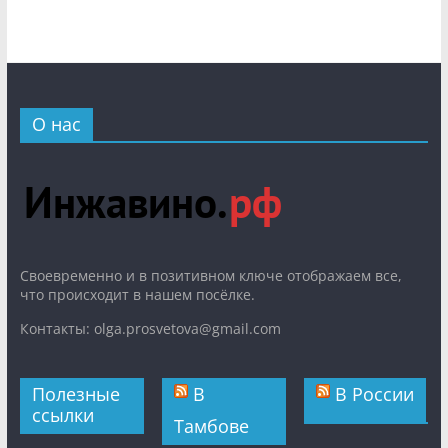
О нас
Cвоевременно и в позитивном ключе отображаем все,
что происходит в нашем посёлке.
Контакты: olga.prosvetova@gmail.com
Полезные
В
В России
ссылки
Тамбове