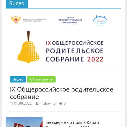
Видео
Видео
Образование
IX Общероссийское родительское
собрание
01.09.2022
inzhavino
0
Бессмертный полк в Карай-