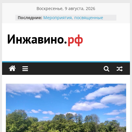
Перейти
Воскресенье, 9 августа, 2026
к
Последние:
Мероприятия, посвященные
содержимому
Международному Дню семьи
Присвоение звания «Почётный
гражданин Инжавинского округа»
участнице Великой
Инжавино.рф
Отечественной, фронтовичке
Александре Николаевне
Кирсановой
сельский
Безопасность в сети Интернет
портал
Ученики приняли участие в
мероприятии «Сохраним
первоцветы!»
В вольере Воронинского
заповедника родились крапчатые
суслики