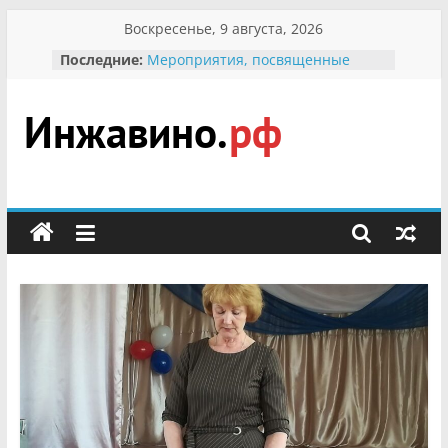
Перейти
Воскресенье, 9 августа, 2026
к
Последние:
Мероприятия, посвященные
содержимому
Международному Дню семьи
Присвоение звания «Почётный
гражданин Инжавинского округа»
участнице Великой
Инжавино.рф
Отечественной, фронтовичке
Александре Николаевне
Кирсановой
сельский
Безопасность в сети Интернет
портал
Ученики приняли участие в
мероприятии «Сохраним
первоцветы!»
В вольере Воронинского
заповедника родились крапчатые
суслики