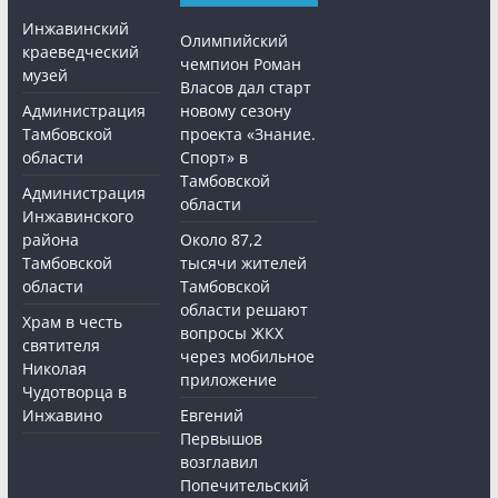
Инжавинский
Олимпийский
краеведческий
чемпион Роман
музей
Власов дал старт
Администрация
новому сезону
Тамбовской
проекта «Знание.
области
Спорт» в
Тамбовской
Администрация
области
Инжавинского
района
Около 87,2
Тамбовской
тысячи жителей
области
Тамбовской
области решают
Храм в честь
вопросы ЖКХ
святителя
через мобильное
Николая
приложение
Чудотворца в
Инжавино
Евгений
Первышов
возглавил
Попечительский