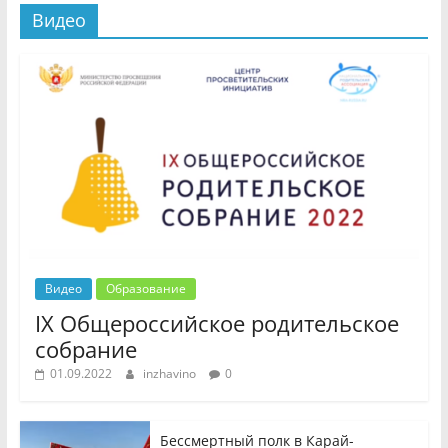
Видео
Видео
Образование
IX Общероссийское родительское
собрание
01.09.2022
inzhavino
0
Бессмертный полк в Карай-