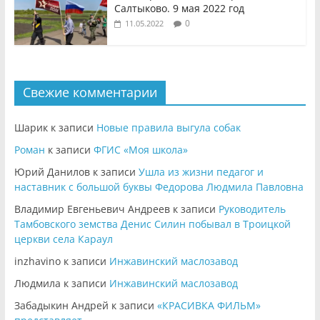
Салтыково. 9 мая 2022 год
0
11.05.2022
Свежие комментарии
Шарик
к записи
Новые правила выгула собак
Роман
к записи
ФГИС «Моя школа»
Юрий Данилов
к записи
Ушла из жизни педагог и
наставник с большой буквы Федорова Людмила Павловна
Владимир Евгеньевич Андреев
к записи
Руководитель
Тамбовского земства Денис Силин побывал в Троицкой
церкви села Караул
inzhavino
к записи
Инжавинский маслозавод
Людмила
к записи
Инжавинский маслозавод
Забадыкин Андрей
к записи
«КРАСИВКА ФИЛЬМ»