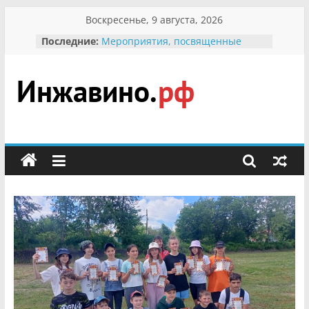
Перейти
Воскресенье, 9 августа, 2026
к
Последние:
Мероприятия, посвященные
содержимому
Международному Дню семьи
Присвоение звания «Почётный
гражданин Инжавинского округа»
участнице Великой
Инжавино.рф
Отечественной, фронтовичке
Александре Николаевне
Кирсановой
сельский
Безопасность в сети Интернет
портал
Ученики приняли участие в
мероприятии «Сохраним
первоцветы!»
В вольере Воронинского
заповедника родились крапчатые
суслики