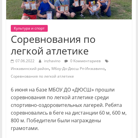
Культура и спорт
Соревнования по
легкой атлетике
07.06.2022
inzhavino
0 Комментариев
,
,
Инжавинский район
Мбоу-До-Дюсш Рп-Инжавино
Соревнования по легкой атлетике
6 июня на базе МБОУ ДО «ДЮСШ» прошли
соревнования по легкой атлетике среди
спортивно-оздоровительных лагерей. Ребята
соревновались в беге на дистанции 60 м, 600 м,
800 м. Победители были награждены
грамотами.