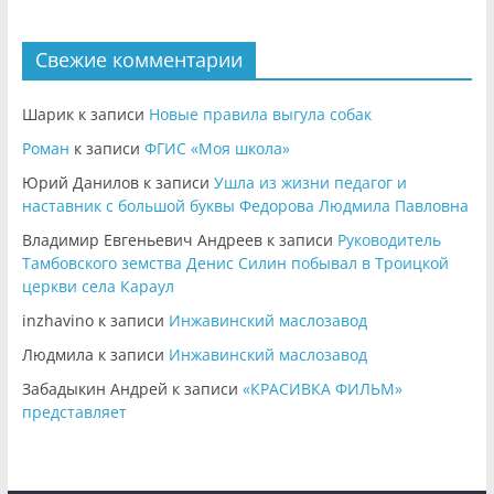
Свежие комментарии
Шарик
к записи
Новые правила выгула собак
Роман
к записи
ФГИС «Моя школа»
Юрий Данилов
к записи
Ушла из жизни педагог и
наставник с большой буквы Федорова Людмила Павловна
Владимир Евгеньевич Андреев
к записи
Руководитель
Тамбовского земства Денис Силин побывал в Троицкой
церкви села Караул
inzhavino
к записи
Инжавинский маслозавод
Людмила
к записи
Инжавинский маслозавод
Забадыкин Андрей
к записи
«КРАСИВКА ФИЛЬМ»
представляет