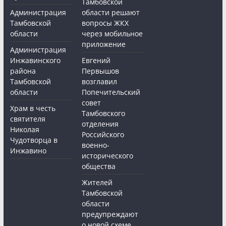
Тамбовской
Администрация
области решают
Тамбовской
вопросы ЖКХ
области
через мобильное
приложение
Администрация
Инжавинского
Евгений
района
Первышов
Тамбовской
возглавил
области
Попечительский
совет
Храм в честь
Тамбовского
святителя
отделения
Николая
Российского
Чудотворца в
военно-
Инжавино
исторического
общества
Жителей
Тамбовской
области
предупреждают
о новой схеме