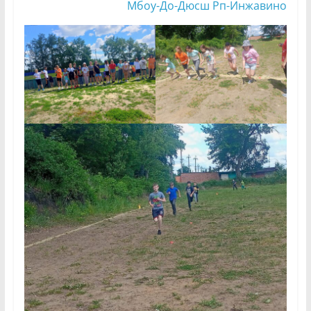
Мбоу-До-Дюсш Рп-Инжавино