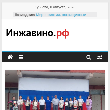
Перейти
Суббота, 8 августа, 2026
к
Последние:
Мероприятия, посвященные
содержимому
Международному Дню семьи
Присвоение звания «Почётный
гражданин Инжавинского округа»
участнице Великой
Инжавино.рф
Отечественной, фронтовичке
Александре Николаевне
Кирсановой
сельский
Безопасность в сети Интернет
портал
Ученики приняли участие в
мероприятии «Сохраним
первоцветы!»
В вольере Воронинского
заповедника родились крапчатые
суслики