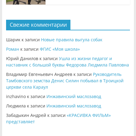
Свежие комментарии
Шарик
к записи
Новые правила выгула собак
Роман
к записи
ФГИС «Моя школа»
Юрий Данилов
к записи
Ушла из жизни педагог и
наставник с большой буквы Федорова Людмила Павловна
Владимир Евгеньевич Андреев
к записи
Руководитель
Тамбовского земства Денис Силин побывал в Троицкой
церкви села Караул
inzhavino
к записи
Инжавинский маслозавод
Людмила
к записи
Инжавинский маслозавод
Забадыкин Андрей
к записи
«КРАСИВКА ФИЛЬМ»
представляет