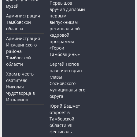
Первышов
музей
вручил дипломы
Администрация
первым
Тамбовской
выпускникам
области
региональной
кадровой
Администрация
программы
Инжавинского
«Герои
района
Тамбовщины»
Тамбовской
области
Сергей Попов
назначен врип
Храм в честь
главы
святителя
Сосновского
Николая
муниципального
Чудотворца в
округа
Инжавино
Юрий Башмет
откроет в
Тамбовской
области VII
фестиваль