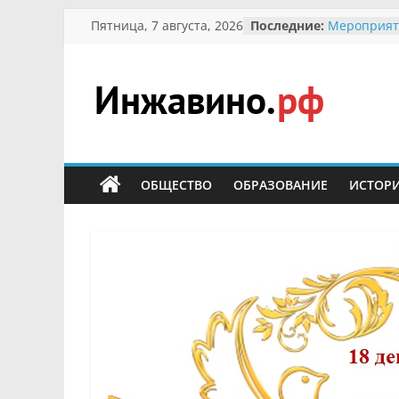
Перейти
Пятница, 7 августа, 2026
Последние:
Мероприят
к
Междунаро
Присвоени
содержимому
гражданин 
участнице 
Инжавино.рф
Отечествен
Александре
Кирсаново
сельский
Безопаснос
портал
ОБЩЕСТВО
ОБРАЗОВАНИЕ
ИСТОР
Ученики пр
мероприят
первоцветы
В вольере 
заповедник
суслики