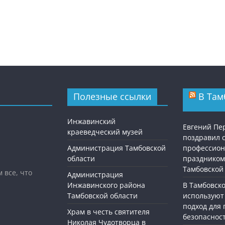
Полезные ссылки
В Там
Инжавинский
Евгений П
краеведческий музей
поздравил 
Администрация Тамбовской
профессио
области
праздником
Тамбовской
 все, что
Администрация
Инжавинского района
В Тамбовск
Тамбовской области
используют
подход для
Храм в честь святителя
безопасност
Николая Чудотворца в