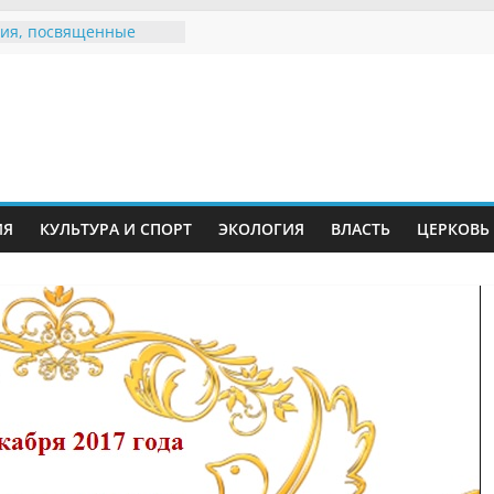
ия, посвященные
дному Дню семьи
е звания «Почётный
Инжавинского округа»
Великой
ной, фронтовичке
 Николаевне
й
ть в сети Интернет
ИЯ
КУЛЬТУРА И СПОРТ
ЭКОЛОГИЯ
ВЛАСТЬ
ЦЕРКОВЬ
иняли участие в
ии «Сохраним
!»
Воронинского
а родились крапчатые