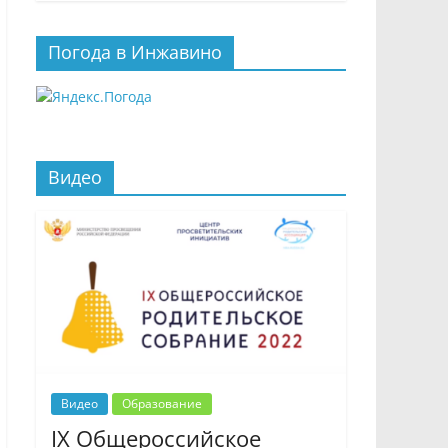
Погода в Инжавино
Видео
Видео
Образование
IX Общероссийское