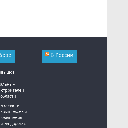
бове
В России
ервышов
с
нальным
 строителей
 области
ой области
 комплексный
 повышения
и на дорогах