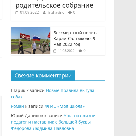
родительское собрание
01.09.2022
inzhavino
0
Бессмертный полк в
Карай-Салтыково. 9
мая 2022 год
0
11.05.2022
Свежие комментарии
Шарик
к записи
Новые правила выгула
собак
Роман
к записи
ФГИС «Моя школа»
Юрий Данилов
к записи
Ушла из жизни
педагог и наставник с большой буквы
Федорова Людмила Павловна