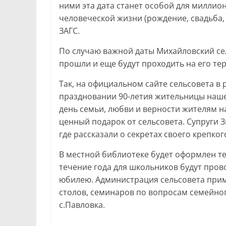
ними эта дата станет особой для миллио
человеческой жизни (рождение, свадьба,
ЗАГС.
По случаю важной даты Михайловский се
прошли и еще будут проходить на его те
Так, на официальном сайте сельсовета 
празд
новании 90-летия жительницы наше
день семьи, любви и верности жителям 
ценный подарок от сельсовета. Супруги
где рассказали о секретах своего крепког
В местной библиотеке будет оформлен те
течение года для школьников будут пров
юбилею. Администрация сельсовета прим
столов, семинаров по вопросам семейно
с.Павловка.