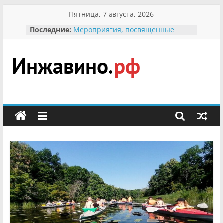
Перейти
Пятница, 7 августа, 2026
к
Последние:
Мероприятия, посвященные
содержимому
Международному Дню семьи
Присвоение звания «Почётный
гражданин Инжавинского округа»
участнице Великой
Инжавино.рф
Отечественной, фронтовичке
Александре Николаевне
Кирсановой
сельский
Безопасность в сети Интернет
портал
Ученики приняли участие в
мероприятии «Сохраним
первоцветы!»
В вольере Воронинского
заповедника родились крапчатые
суслики