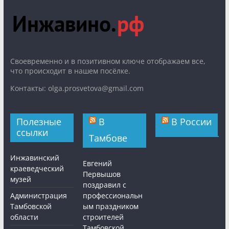
Cвоевременно и в позитивном ключе отображаем все,
что происходит в нашем посёлке.
Контакты: olga.prosvetova@gmail.com
Полезные
В
В России
ссылки
Тамбове
Инжавинский
Евгений
краеведческий
Первышов
музей
поздравил с
Администрация
профессиональн
Тамбовской
ым праздником
области
строителей
Тамбовской