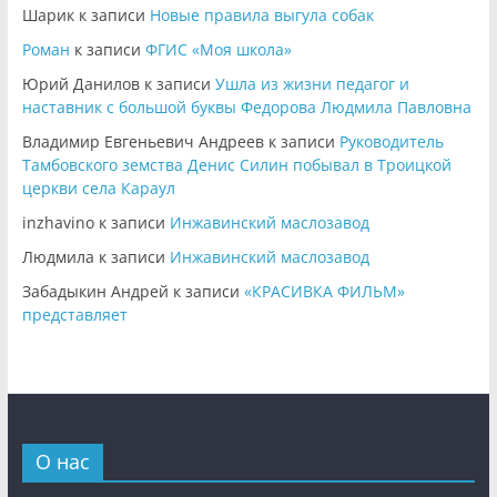
Шарик
к записи
Новые правила выгула собак
Роман
к записи
ФГИС «Моя школа»
Юрий Данилов
к записи
Ушла из жизни педагог и
наставник с большой буквы Федорова Людмила Павловна
Владимир Евгеньевич Андреев
к записи
Руководитель
Тамбовского земства Денис Силин побывал в Троицкой
церкви села Караул
inzhavino
к записи
Инжавинский маслозавод
Людмила
к записи
Инжавинский маслозавод
Забадыкин Андрей
к записи
«КРАСИВКА ФИЛЬМ»
представляет
О нас