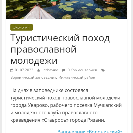
Экология
Туристический поход
православной
молодежи
01.07.2022
inzhavino
0 Комментариев
,
Воронинский заповедник
Инжавинский район
На днях в заповеднике состоялся
туристический поход православной молодежи
города Уварово, рабочего поселка Мучкапский
и молодежного клуба православного
краеведения «Ставросъ» города Рязани.
Заповедник «Воронинский»