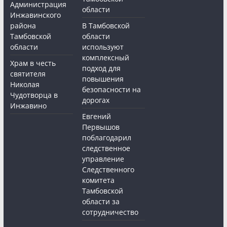
Администрация
области
Инжавинского
района
В Тамбовской
Тамбовской
области
области
используют
комплексный
Храм в честь
подход для
святителя
повышения
Николая
безопасности на
Чудотворца в
дорогах
Инжавино
Евгений
Первышов
поблагодарил
следственное
управление
Следственного
комитета
Тамбовской
области за
сотрудничество