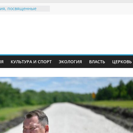
ия, посвященные
дному Дню семьи
е звания «Почётный
Инжавинского округа»
Великой
ной, фронтовичке
 Николаевне
й
ть в сети Интернет
ИЯ
КУЛЬТУРА И СПОРТ
ЭКОЛОГИЯ
ВЛАСТЬ
ЦЕРКОВЬ
иняли участие в
ии «Сохраним
!»
Воронинского
а родились крапчатые