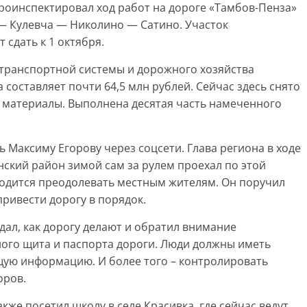
роинспектировал ход работ на дороге «Тамбов-Пенза»
 Кулевча — Николино — Сатино. Участок
сдать к 1 октября.
 транспортной системы и дорожного хозяйства
составляет почти 64,5 млн рублей. Сейчас здесь снято
 материалы. Выполнена десятая часть намеченного
 Максиму Егорову через соцсети. Глава региона в ходе
ский район зимой сам за рулем проехал по этой
ходится преодолевать местным жителям. Он поручил
ривести дорогу в порядок.
ал, как дорогу делают и обратил внимание
ого щита и паспорта дороги. Люди должны иметь
ую информацию. И более того – контролировать
оров.
кже посетил школу в селе Красивка, где сейчас ведут