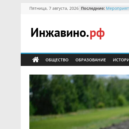
Перейти
Пятница, 7 августа, 2026
Последние:
Мероприят
к
Междунаро
Присвоени
содержимому
гражданин 
участнице 
Инжавино.рф
Отечествен
Александре
Кирсаново
сельский
Безопаснос
портал
ОБЩЕСТВО
ОБРАЗОВАНИЕ
ИСТОР
Ученики пр
мероприят
первоцветы
В вольере 
заповедник
суслики