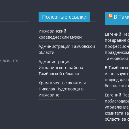
Полезные ссылки
В Там
Инжавинский
Евгений П
краеведческий музей
поздравил 
Администрация Тамбовской
профессио
области
праздником
Тамбовской
 все, что
Администрация
Инжавинского района
В Тамбовск
Тамбовской области
используют
подход для
Храм в честь святителя
безопасност
Николая Чудотворца в
Инжавино
Евгений П
поблагодар
управление
комитета Т
области за