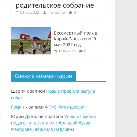
родительское собрание
01.09.2022
inzhavino
0
Бессмертный полк в
Карай-Салтыково. 9
мая 2022 год
0
11.05.2022
Свежие комментарии
Шарик
к записи
Новые правила выгула
собак
Роман
к записи
ФГИС «Моя школа»
Юрий Данилов
к записи
Ушла из жизни
педагог и наставник с большой буквы
Федорова Людмила Павловна