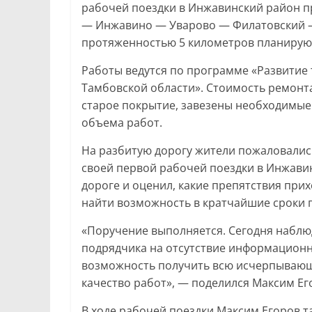
рабочей поездки в Инжавинский район п
— Инжавино — Уварово — Филатовский —
протяженностью 5 километров планируют 
Работы ведутся по программе «Развитие
Тамбовской области». Стоимость ремонта 
старое покрытие, завезены необходимые
объема работ.
На разбитую дорогу жители пожаловались
своей первой рабочей поездки в Инжавин
дороге и оценил, какие препятствия при
найти возможность в кратчайшие сроки п
«Поручение выполняется. Сегодня наблюд
подрядчика на отсутствие информационн
возможность получить всю исчерпывающ
качество работ», — поделился Максим Ег
В ходе рабочей поездки Максим Егоров та