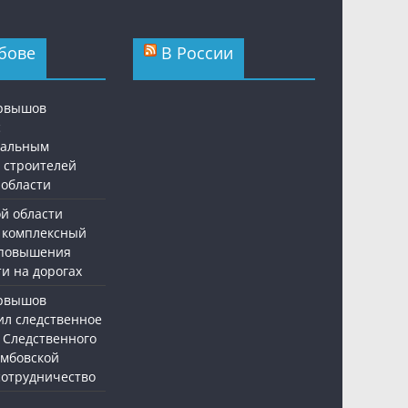
бове
В России
ервышов
с
нальным
 строителей
 области
ой области
 комплексный
 повышения
и на дорогах
ервышов
ил следственное
 Следственного
амбовской
 сотрудничество