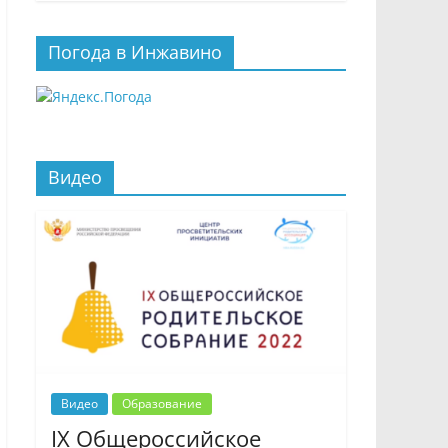
Погода в Инжавино
Видео
Видео
Образование
IX Общероссийское