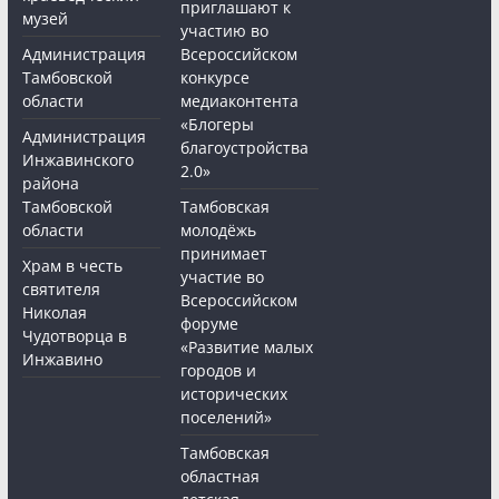
приглашают к
музей
участию во
Администрация
Всероссийском
Тамбовской
конкурсе
области
медиаконтента
«Блогеры
Администрация
благоустройства
Инжавинского
2.0»
района
Тамбовской
Тамбовская
области
молодёжь
принимает
Храм в честь
участие во
святителя
Всероссийском
Николая
форуме
Чудотворца в
«Развитие малых
Инжавино
городов и
исторических
поселений»
Тамбовская
областная