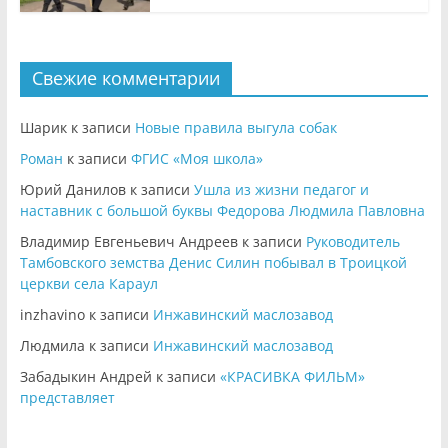
Свежие комментарии
Шарик
к записи
Новые правила выгула собак
Роман
к записи
ФГИС «Моя школа»
Юрий Данилов
к записи
Ушла из жизни педагог и
наставник с большой буквы Федорова Людмила Павловна
Владимир Евгеньевич Андреев
к записи
Руководитель
Тамбовского земства Денис Силин побывал в Троицкой
церкви села Караул
inzhavino
к записи
Инжавинский маслозавод
Людмила
к записи
Инжавинский маслозавод
Забадыкин Андрей
к записи
«КРАСИВКА ФИЛЬМ»
представляет