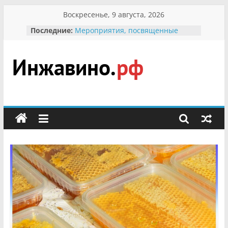
Перейти
Воскресенье, 9 августа, 2026
к
Последние:
Мероприятия, посвященные
содержимому
Международному Дню семьи
Присвоение звания «Почётный
гражданин Инжавинского округа»
участнице Великой
Инжавино.рф
Отечественной, фронтовичке
Александре Николаевне
Кирсановой
сельский
Безопасность в сети Интернет
портал
Ученики приняли участие в
мероприятии «Сохраним
первоцветы!»
В вольере Воронинского
заповедника родились крапчатые
суслики