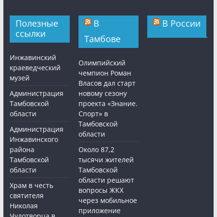
Полезные
В
В России
ссылки
Тамбове
Инжавинский
Олимпийский
краеведческий
чемпион Роман
музей
Власов дал старт
Администрация
новому сезону
Тамбовской
проекта «Знание.
области
Спорт» в
Тамбовской
Администрация
области
Инжавинского
района
Около 87,2
Тамбовской
тысячи жителей
области
Тамбовской
области решают
Храм в честь
вопросы ЖКХ
святителя
через мобильное
Николая
приложение
Чудотворца в