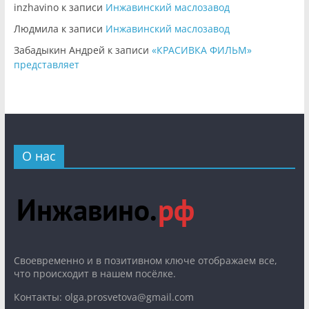
inzhavino
к записи
Инжавинский маслозавод
Людмила
к записи
Инжавинский маслозавод
Забадыкин Андрей
к записи
«КРАСИВКА ФИЛЬМ»
представляет
О нас
Cвоевременно и в позитивном ключе отображаем все,
что происходит в нашем посёлке.
Контакты: olga.prosvetova@gmail.com