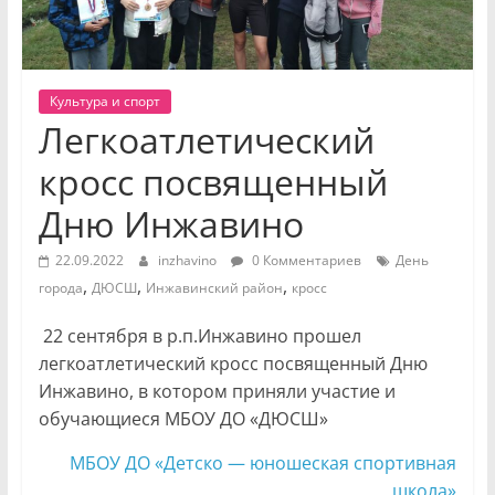
Культура и спорт
Легкоатлетический
кросс посвященный
Дню Инжавино
22.09.2022
inzhavino
0 Комментариев
День
,
,
,
города
ДЮСШ
Инжавинский район
кросс
22 сентября в р.п.Инжавино прошел
легкоатлетический кросс посвященный Дню
Инжавино, в котором приняли участие и
обучающиеся МБОУ ДО «ДЮСШ»
МБОУ ДО «Детско — юношеская спортивная
школа»