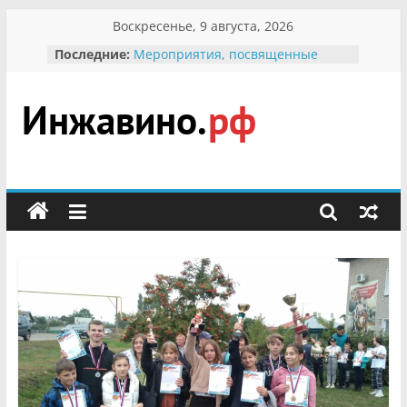
Перейти
Воскресенье, 9 августа, 2026
к
Последние:
Мероприятия, посвященные
содержимому
Международному Дню семьи
Присвоение звания «Почётный
гражданин Инжавинского округа»
участнице Великой
Инжавино.рф
Отечественной, фронтовичке
Александре Николаевне
Кирсановой
сельский
Безопасность в сети Интернет
портал
Ученики приняли участие в
мероприятии «Сохраним
первоцветы!»
В вольере Воронинского
заповедника родились крапчатые
суслики