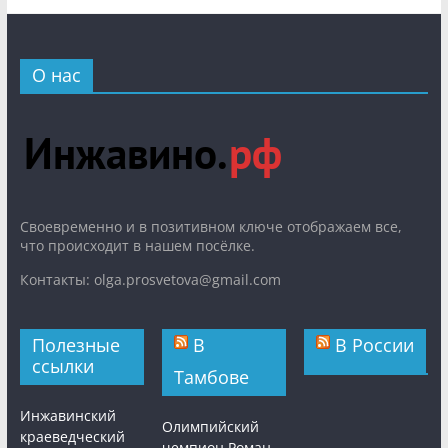
О нас
Cвоевременно и в позитивном ключе отображаем все,
что происходит в нашем посёлке.
Контакты: olga.prosvetova@gmail.com
Полезные
В
В России
ссылки
Тамбове
Инжавинский
Олимпийский
краеведческий
чемпион Роман