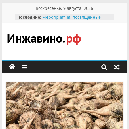
Перейти
Воскресенье, 9 августа, 2026
к
Последние:
Мероприятия, посвященные
содержимому
Международному Дню семьи
Присвоение звания «Почётный
гражданин Инжавинского округа»
участнице Великой
Инжавино.рф
Отечественной, фронтовичке
Александре Николаевне
Кирсановой
сельский
Безопасность в сети Интернет
портал
Ученики приняли участие в
мероприятии «Сохраним
первоцветы!»
В вольере Воронинского
заповедника родились крапчатые
суслики