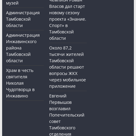
музей
Власов дал старт
Администрация
новому сезону
Тамбовской
проекта «Знание.
области
Спорт» в
Тамбовской
Администрация
области
Инжавинского
района
Около 87,2
Тамбовской
тысячи жителей
области
Тамбовской
области решают
Храм в честь
вопросы ЖКХ
святителя
через мобильное
Николая
приложение
Чудотворца в
Инжавино
Евгений
Первышов
возглавил
Попечительский
совет
Тамбовского
отделения