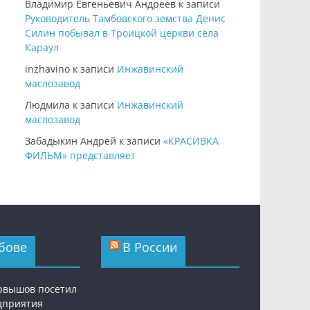
Владимир Евгеньевич Андреев
к записи
Руководитель Тамбовского земства Денис
Силин побывал в Троицкой церкви села
Караул
inzhavino
к записи
Инжавинский
маслозавод
Людмила
к записи
Инжавинский
маслозавод
Забадыкин Андрей
к записи
«КРАСИВКА
ФИЛЬМ» представляет
бове
В России
рвышов посетил
дприятия