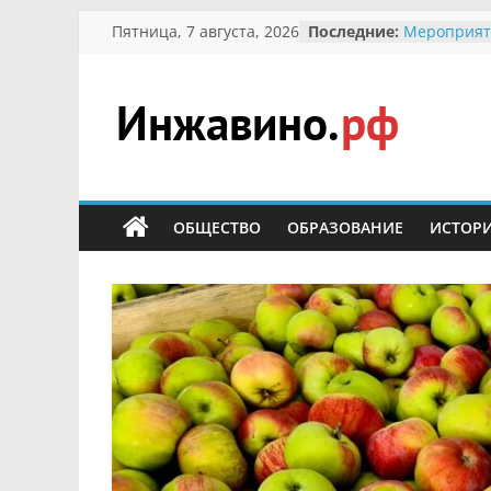
Перейти
Пятница, 7 августа, 2026
Последние:
Мероприят
к
Междунаро
Присвоени
содержимому
гражданин 
участнице 
Инжавино.рф
Отечествен
Александре
Кирсаново
сельский
Безопаснос
портал
ОБЩЕСТВО
ОБРАЗОВАНИЕ
ИСТОР
Ученики пр
мероприят
первоцветы
В вольере 
заповедник
суслики