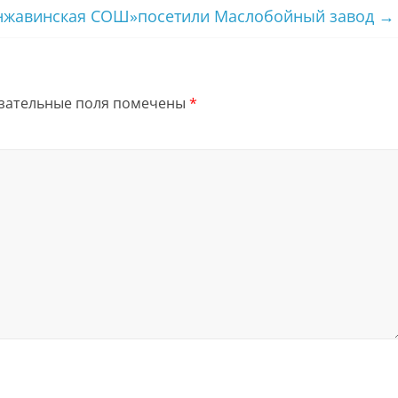
Инжавинская СОШ»посетили Маслобойный завод
→
зательные поля помечены
*