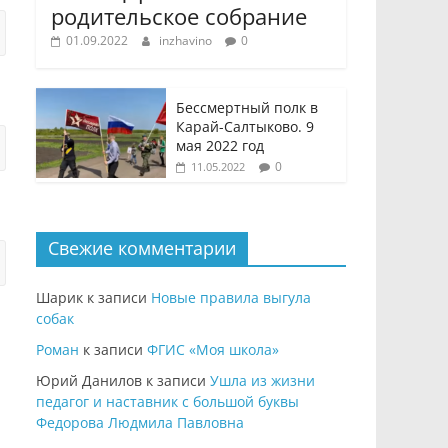
родительское собрание
01.09.2022
inzhavino
0
Бессмертный полк в
Карай-Салтыково. 9
мая 2022 год
0
11.05.2022
Свежие комментарии
Шарик
к записи
Новые правила выгула
собак
Роман
к записи
ФГИС «Моя школа»
Юрий Данилов
к записи
Ушла из жизни
педагог и наставник с большой буквы
Федорова Людмила Павловна