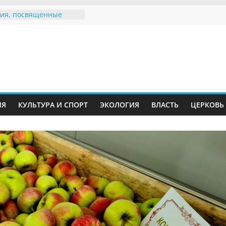
ия, посвященные
дному Дню семьи
е звания «Почётный
Инжавинского округа»
Великой
ной, фронтовичке
 Николаевне
й
ть в сети Интернет
ИЯ
КУЛЬТУРА И СПОРТ
ЭКОЛОГИЯ
ВЛАСТЬ
ЦЕРКОВЬ
иняли участие в
ии «Сохраним
!»
Воронинского
а родились крапчатые