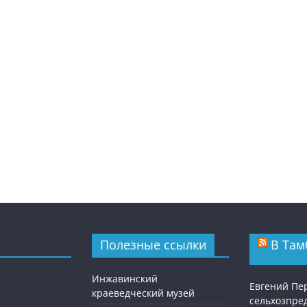
Полезные ссылки
В Там
Инжавинский
Евгений Пе
краеведческий музей
сельхозпре