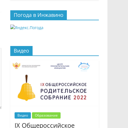
Погода в Инжавино
Видео
Видео
Образование
IX Общероссийское