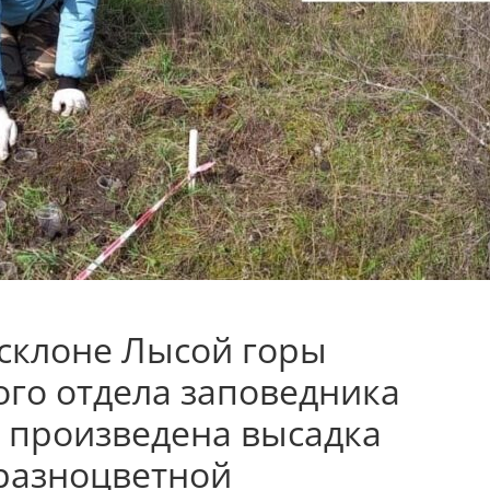
 склоне Лысой горы
ого отдела заповедника
 произведена высадка
разноцветной