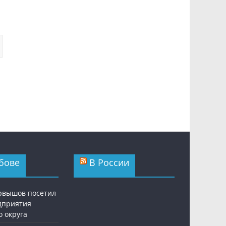
бове
В России
рвышов посетил
дприятия
о округа