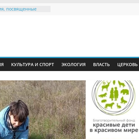
я, посвященные
ному Дню семьи
 звания «Почётный
Инжавинского округа»
Великой
ной, фронтовичке
 Николаевне
ь в сети Интернет
ИЯ
КУЛЬТУРА И СПОРТ
ЭКОЛОГИЯ
ВЛАСТЬ
ЦЕРКОВЬ
иняли участие в
и «Сохраним
!»
Воронинского
а родились крапчатые