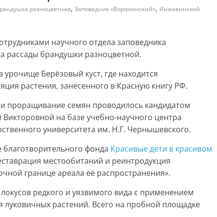
,
,
рандушка разноцветная
Заповедник «Воронинский»
Инжавинский
сотрудниками научного отдела заповедника
а рассады брандушки разноцветной.
в урочище Берёзовый куст, где находится
ция растения, занесенного в Красную книгу РФ.
 и проращивание семян проводилось кандидатом
 Викторовной на базе учебно-научного центра
рственного университета им. Н.Г. Чернышевского.
е благотворительного фонда
Красивые дети в красивом
реставрация местообитаний и реинтродукция
очной границе ареала её распространения».
локусов редкого и уязвимого вида с применением
я луковичных растений. Всего на пробной площадке