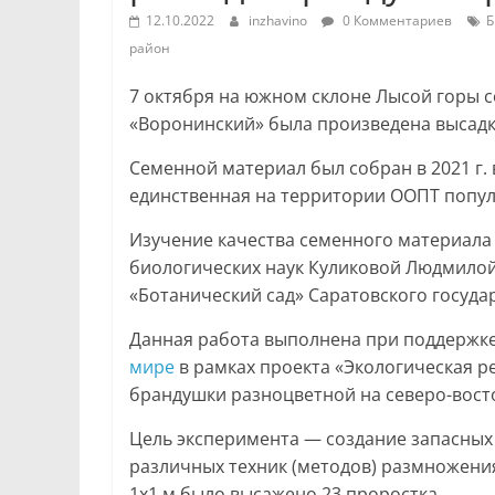
12.10.2022
inzhavino
0 Комментариев
Б
район
7 октября на южном склоне Лысой горы 
«Воронинский» была произведена высадк
Семенной материал был собран в 2021 г. 
единственная на территории ООПТ популя
Изучение качества семенного материала
биологических наук Куликовой Людмилой
«Ботанический сад» Саратовского госуда
Данная работа выполнена при поддержк
мире
в рамках проекта «Экологическая 
брандушки разноцветной на северо-вост
Цель эксперимента — создание запасных 
различных техник (методов) размножени
1х1 м было высажено 23 проростка.