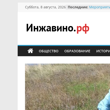
Перейти
Суббота, 8 августа, 2026
Последние:
Мероприяти
к
Международ
Присвоение
содержимому
гражданин 
участнице 
Инжавино.рф
Отечествен
Александре
Кирсановой
сельский
Безопасност
портал
ОБЩЕСТВО
ОБРАЗОВАНИЕ
ИСТОР
Ученики пр
мероприяти
первоцветы
В вольере 
заповедник
суслики