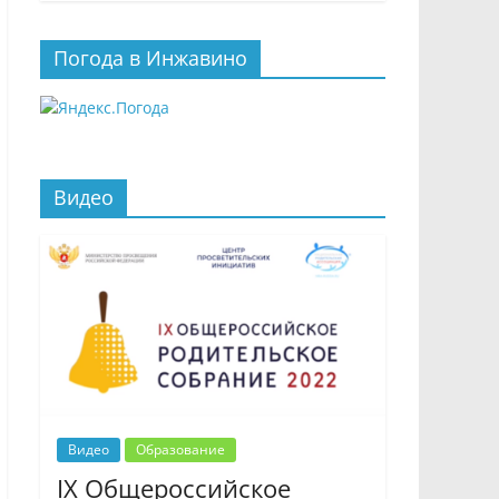
Погода в Инжавино
Видео
Видео
Образование
IX Общероссийское