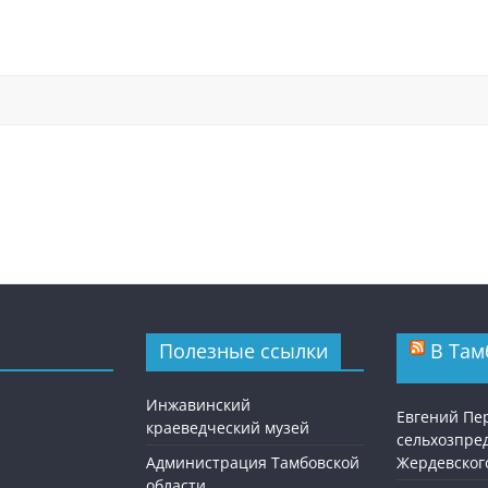
Полезные ссылки
В Там
Инжавинский
Евгений Пе
краеведческий музей
сельхозпре
Администрация Тамбовской
Жердевског
области