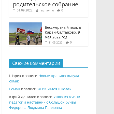
родительское собрание
01.09.2022
inzhavino
0
Бессмертный полк в
Карай-Салтыково. 9
мая 2022 год
0
11.05.2022
Свежие комментарии
Шарик
к записи
Новые правила выгула
собак
Роман
к записи
ФГИС «Моя школа»
Юрий Данилов
к записи
Ушла из жизни
педагог и наставник с большой буквы
Федорова Людмила Павловна