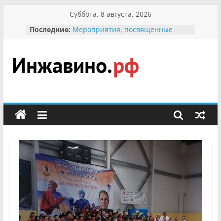
Перейти
Суббота, 8 августа, 2026
к
Последние:
Мероприятия, посвященные
содержимому
Международному Дню семьи
Присвоение звания «Почётный
гражданин Инжавинского округа»
участнице Великой
Инжавино.рф
Отечественной, фронтовичке
Александре Николаевне
Кирсановой
сельский
Безопасность в сети Интернет
портал
Ученики приняли участие в
мероприятии «Сохраним
первоцветы!»
В вольере Воронинского
заповедника родились крапчатые
суслики