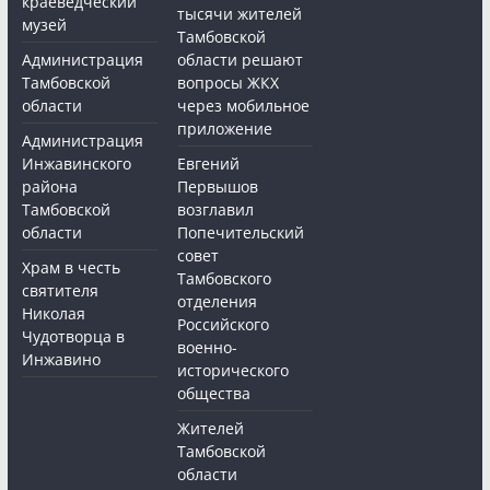
краеведческий
тысячи жителей
музей
Тамбовской
Администрация
области решают
Тамбовской
вопросы ЖКХ
области
через мобильное
приложение
Администрация
Инжавинского
Евгений
района
Первышов
Тамбовской
возглавил
области
Попечительский
совет
Храм в честь
Тамбовского
святителя
отделения
Николая
Российского
Чудотворца в
военно-
Инжавино
исторического
общества
Жителей
Тамбовской
области