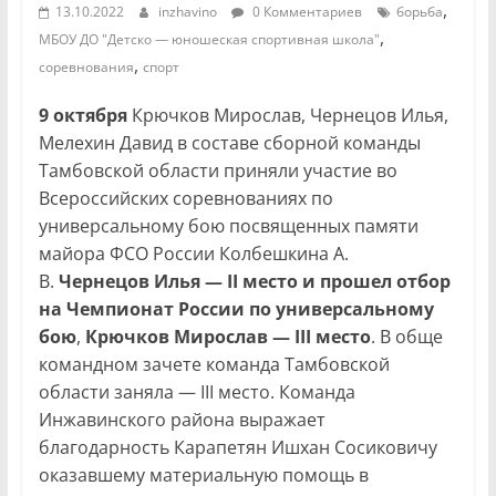
,
13.10.2022
inzhavino
0 Комментариев
борьба
,
МБОУ ДО "Детско — юношеская спортивная школа"
,
соревнования
спорт
9 октября
Крючков Мирослав, Чернецов Илья,
Мелехин Давид в составе сборной команды
Тамбовской области приняли участие во
Всероссийских соревнованиях по
универсальному бою посвященных памяти
майора ФСО России Колбешкина А.
В.
Чернецов Илья — II место и прошел отбор
на Чемпионат России по универсальному
бою
,
Крючков Мирослав — III место
. В обще
командном зачете команда Тамбовской
области заняла — III место. Команда
Инжавинского района выражает
благодарность Карапетян Ишхан Сосиковичу
оказавшему материальную помощь в