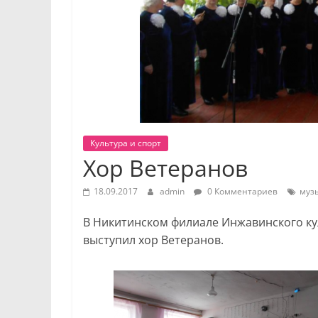
Культура и спорт
Хор Ветеранов
18.09.2017
admin
0 Комментариев
муз
В Никитинском филиале Инжавинского кул
выступил хор Ветеранов.