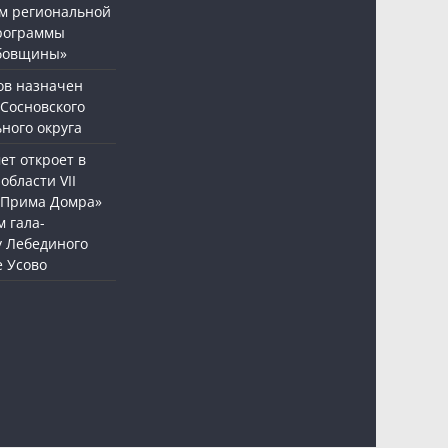
м региональной
рограммы
бовщины»
ов назначен
 Сосновского
ного округа
т откроет в
области VII
«Прима Домра»
 гала-
у Лебединого
е Усово