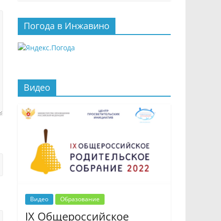
Погода в Инжавино
Видео
Видео
Образование
IX Общероссийское