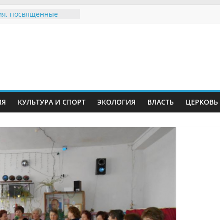
я, посвященные
ному Дню семьи
 звания «Почётный
Инжавинского округа»
Великой
ной, фронтовичке
 Николаевне
ь в сети Интернет
ИЯ
КУЛЬТУРА И СПОРТ
ЭКОЛОГИЯ
ВЛАСТЬ
ЦЕРКОВЬ
иняли участие в
и «Сохраним
!»
Воронинского
а родились крапчатые