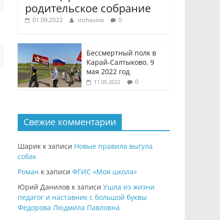
родительское собрание
01.09.2022
inzhavino
0
Бессмертный полк в
Карай-Салтыково. 9
мая 2022 год
0
11.05.2022
Свежие комментарии
Шарик
к записи
Новые правила выгула
собак
Роман
к записи
ФГИС «Моя школа»
Юрий Данилов
к записи
Ушла из жизни
педагог и наставник с большой буквы
Федорова Людмила Павловна