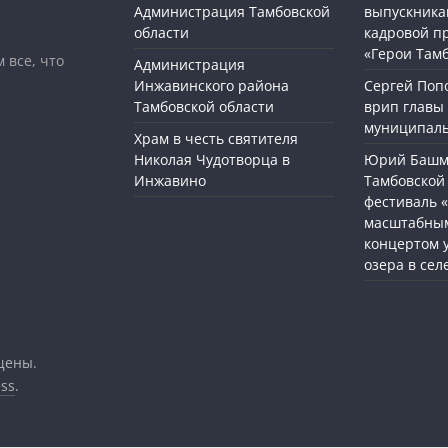
Администрация Тамбовской
выпускника
области
кадровой п
«Герои Там
 все, что
Администрация
Инжавинского района
Сергей Поп
Тамбовской области
врип главы
муниципаль
Храм в честь святителя
Николая Чудотворца в
Юрий Башме
Инжавино
Тамбовской 
фестиваль 
масштабным
концертом 
озера в сел
щены.
ss
.