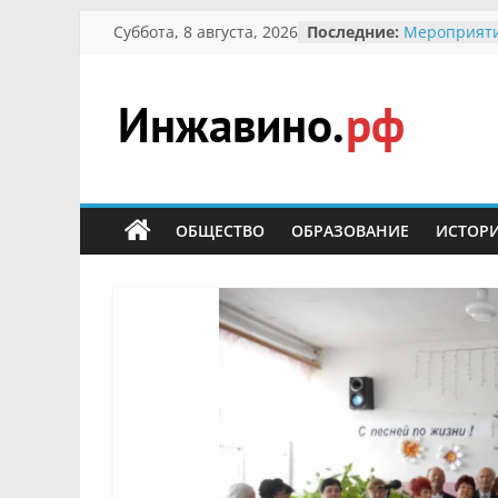
Перейти
Суббота, 8 августа, 2026
Последние:
Мероприяти
к
Международ
Присвоение
содержимому
гражданин 
участнице 
Инжавино.рф
Отечествен
Александре
Кирсановой
сельский
Безопасност
портал
ОБЩЕСТВО
ОБРАЗОВАНИЕ
ИСТОР
Ученики пр
мероприяти
первоцветы
В вольере 
заповедник
суслики