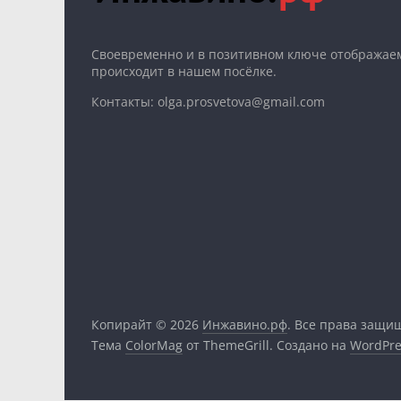
Cвоевременно и в позитивном ключе отображаем
происходит в нашем посёлке.
Контакты: olga.prosvetova@gmail.com
Копирайт © 2026
Инжавино.рф
. Все права защи
Тема
ColorMag
от ThemeGrill. Создано на
WordPre