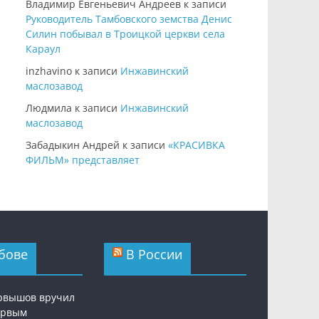
Владимир Евгеньевич Андреев
к записи
Руководитель Тамбовского земства Денис
Силин побывал в Троицкой церкви села
Караул
inzhavino
к записи
Инжавинский
маслозавод
Людмила
к записи
Инжавинский
маслозавод
Забадыкин Андрей
к записи
«КРАСИВКА
ФИЛЬМ» представляет
бове
В России
рвышов вручил
ервым