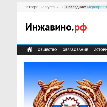
Перейти
Четверг, 6 августа, 2026
Последние:
Мероприят
к
Междунаро
Присвоение
содержимому
гражданин 
участнице 
Инжавино.рф
Отечествен
Александре
Кирсановой
сельский
Безопаснос
портал
ОБЩЕСТВО
ОБРАЗОВАНИЕ
ИСТОР
Ученики пр
мероприяти
первоцветы
В вольере 
заповедник
суслики