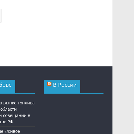
бове
В России
а рынке топлива
 области
и совещании в
тве РФ
ле «Живое