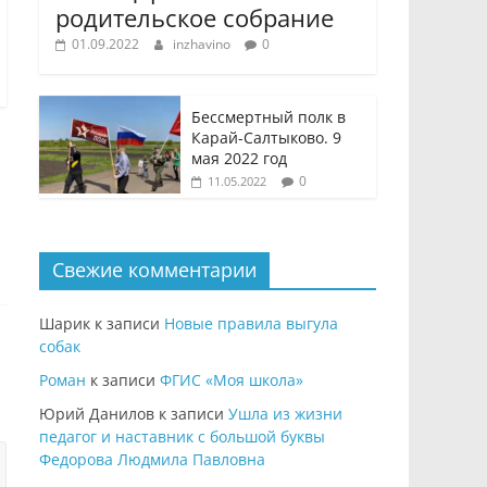
родительское собрание
01.09.2022
inzhavino
0
Бессмертный полк в
Карай-Салтыково. 9
мая 2022 год
0
11.05.2022
Свежие комментарии
Шарик
к записи
Новые правила выгула
собак
Роман
к записи
ФГИС «Моя школа»
Юрий Данилов
к записи
Ушла из жизни
педагог и наставник с большой буквы
Федорова Людмила Павловна