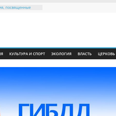
ия, посвященные
дному Дню семьи
 звания «Почётный
Инжавинского округа»
Великой
ной, фронтовичке
 Николаевне
ть в сети Интернет
ИЯ
КУЛЬТУРА И СПОРТ
ЭКОЛОГИЯ
ВЛАСТЬ
ЦЕРКОВЬ
иняли участие в
и «Сохраним
!»
Воронинского
а родились крапчатые