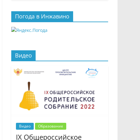
Погода в Инжавино
Видео
Видео
Образование
IX Общероссийское