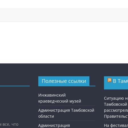
Полезные ссылки
В Там
Инжавинский
Ситуацию н
краеведческий музей
Тамбовской
Администрация Тамбовской
рассмотрел
области
Правительс
 все, что
Администрация
На фестива