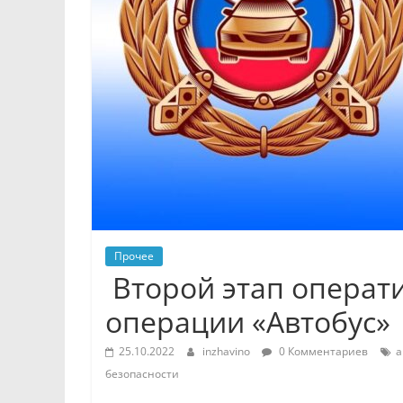
Прочее
Второй этап операт
операции «Автобус»
25.10.2022
inzhavino
0 Комментариев
а
безопасности